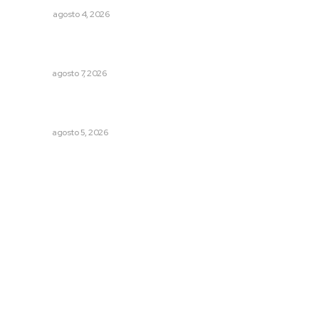
OPINIÓN
agosto 4, 2026
Capacitan a funcionarios de Tepic en sensibilización
sobre autismo
NAYARIT
agosto 7, 2026
Recuperan milenario sello ritual de la cultura Aztatlán en
Nayarit
NAYARIT
agosto 5, 2026
Archivo mensual
agosto 2026
julio 2026
junio 2026
mayo 2026
abril 2026