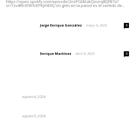
https://open.spotify.com/episode/2nsPGl4XakQixzrq8QFB7a?
si=7zv4RlrdTtKfvEPKJrHDlQ Un grito en la pared es el sentido de...
Las vacas de Huajimic
Jorge Enrique González
-
mayo 6, 2025
Letras del director
0
El peatón y la ciudad
Enrique Martínez
-
abril 4, 2025
Letras del director
0
Lo más popular
Alistarán alerta sísmica en teléfonos celulares durante
simulacro nacional
NAYARIT
agosto 6, 2026
Sancionarán cobro obligatorio de propinas
NAYARIT
agosto 5, 2026
Buen gobierno, buen liderazgo y la amenaza de la
politiquería