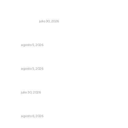
Lo más popular
Dicen que el SAT está perdonando multas
MONITOR POLÍTICO
julio 30, 2026
Reafirma DIF Nayarit atención directa a comunidades
vulnerables
NAYARIT
agosto 5, 2026
Explican origen científico de inundaciones en Tepic y
Xalisco
NAYARIT
agosto 5, 2026
Esperan 50 mil visitantes en el Pico Rivera Sports Arena;
preparan Feria de Nayarit en California
NAYARIT
julio 30, 2026
Modernizan infraestructura para la comercialización del
maíz nayarita
NAYARIT
agosto 6, 2026