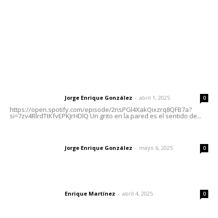
Oficinas Generales: Av. Independencia #355, Tepic,
Nayarit
Letras del Director
Letras del director | Un grito en la pared
Jorge Enrique González
-
abril 1, 2025
Letras del director
0
https://open.spotify.com/episode/2nsPGl4XakQixzrq8QFB7a?
si=7zv4RlrdTtKfvEPKJrHDlQ Un grito en la pared es el sentido de...
Las vacas de Huajimic
Jorge Enrique González
-
mayo 6, 2025
Letras del director
0
El peatón y la ciudad
Enrique Martínez
-
abril 4, 2025
Letras del director
0