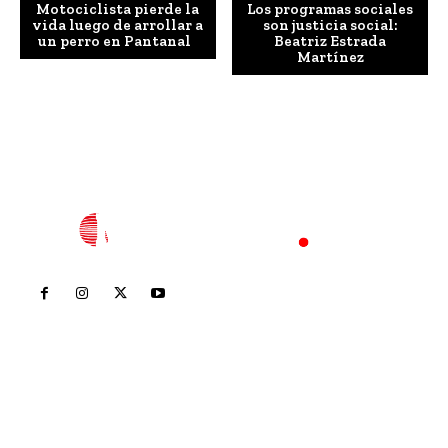
Motociclista pierde la
Los programas sociales
vida luego de arrollar a
son justicia social:
un perro en Pantanal
Beatriz Estrada
Martínez
Inicio
Nayarit
Nacional
Policiaca
Opinión
Deportes
Edición Impresa
Sociales
Meridiano Vallarta
Contáctanos