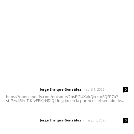
meridianoredacción@gmail.com
Tels. 3112143809 | 3112103211
Oficinas Generales: Av. Independencia #355, Tepic,
Nayarit
Letras del Director
Letras del director | Un grito en la pared
Jorge Enrique González
-
abril 1, 2025
Letras del director
0
https://open.spotify.com/episode/2nsPGl4XakQixzrq8QFB7a?
si=7zv4RlrdTtKfvEPKJrHDlQ Un grito en la pared es el sentido de...
Las vacas de Huajimic
Jorge Enrique González
-
mayo 6, 2025
Letras del director
0