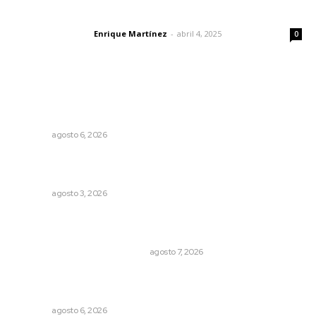
El peatón y la ciudad
Enrique Martínez
-
abril 4, 2025
Letras del director
0
Lo más popular
Promueven igualdad de derechos para personas con
discapacidad
NAYARIT
agosto 6, 2026
Promueven saberes ancestrales en la ruta Potrero
Tradicional
NAYARIT
agosto 3, 2026
La Princesa Mololoa y el tóxico que se convirtió en
volcán
LA HISTORIA TAMBIÉN ES NOTICIA
agosto 7, 2026
Muere Raúl Lucachín, el brujo de Jomulco que le dijo no
al diablo
NAYARIT
agosto 6, 2026