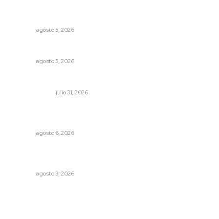
Regresa guerrero de estilo Ixtlán del Río que estuvo
exhibido en el Met de Nueva York
NAYARIT
agosto 5, 2026
Buscan sanar suelos cansados en el norte de Nayarit
NAYARIT
agosto 5, 2026
Cerrar todos los anexos
LA SERPENTINA
julio 31, 2026
Modernizan infraestructura para la comercialización del
maíz nayarita
NAYARIT
agosto 6, 2026
Advierten inconsistencia en reparación del daño por
delito de corrupción de menores
NAYARIT
agosto 3, 2026
Archivo mensual