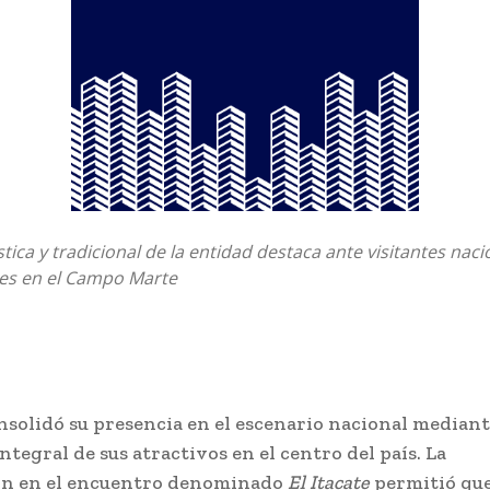
stica y tradicional de la entidad destaca ante visitantes naci
les en el Campo Marte
nsolidó su presencia en el escenario nacional median
ntegral de sus atractivos en el centro del país. La
ón en el encuentro denominado
El Itacate
permitió que