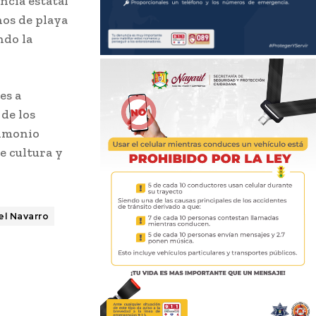
ncia estatal
nos de playa
ndo la
es a
de los
rimonio
e cultura y
el Navarro