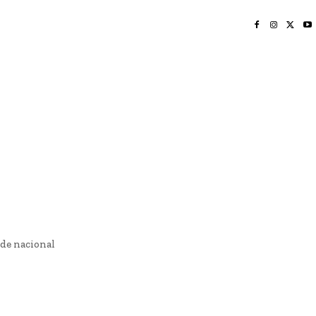
INICIO
NAYARIT
NACIONAL
POLICIACA
OPINIÓN
DEPORTES
EDICIÓN IMPRESA
SOCIALES
MERIDIANO VALLARTA
ede nacional