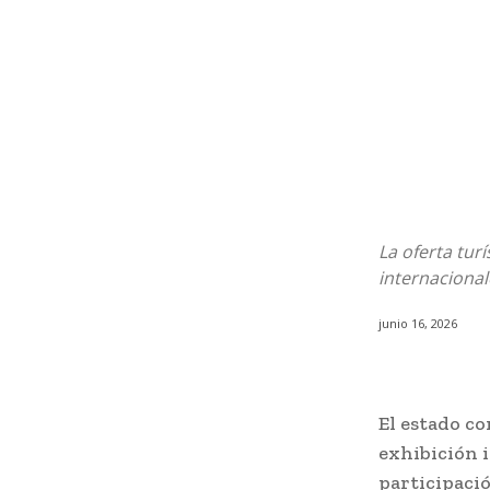
La oferta turí
internaciona
junio 16, 2026
El estado co
exhibición i
participaci