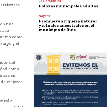
La Serpentina
artísticas
Policías municipales adultas
Nayarit
Promueven riqueza natural
con una
y rituales ancestrales en el
municipio de Ruiz
stico
 sirvió como
campo y el
ador del
tidad como
encia en
 de viajeros
ntal al