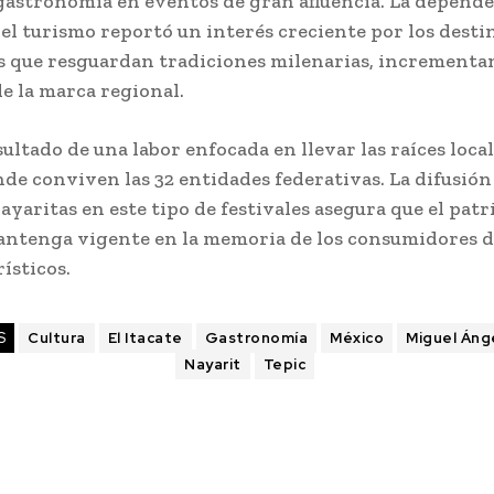
 gastronomía en eventos de gran afluencia. La depende
l turismo reportó un interés creciente por los desti
os que resguardan tradiciones milenarias, incrementa
de la marca regional.
esultado de una labor enfocada en llevar las raíces local
de conviven las 32 entidades federativas. La difusión 
ayaritas en este tipo de festivales asegura que el pat
mantenga vigente en la memoria de los consumidores d
rísticos.
S
Cultura
El Itacate
Gastronomía
México
Miguel Áng
Nayarit
Tepic