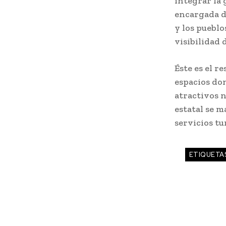
integrar la
encargada de
y los puebl
visibilidad 
Éste es el r
espacios don
atractivos n
estatal se 
servicios tu
ETIQUETA