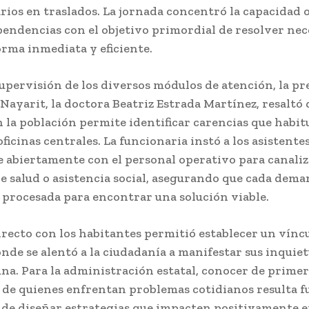
rios en traslados. La jornada concentró la capacidad 
pendencias con el objetivo primordial de resolver ne
orma inmediata y eficiente.
upervisión de los diversos módulos de atención, la pr
Nayarit, la doctora Beatriz Estrada Martínez, resaltó 
n la población permite identificar carencias que habi
 oficinas centrales. La funcionaria instó a los asistentes
 abiertamente con el personal operativo para canaliz
e salud o asistencia social, asegurando que cada dema
 procesada para encontrar una solución viable.
irecto con los habitantes permitió establecer un vínc
nde se alentó a la ciudadanía a manifestar sus inquie
una. Para la administración estatal, conocer de prime
 de quienes enfrentan problemas cotidianos resulta 
de diseñar estrategias que impacten positivamente e