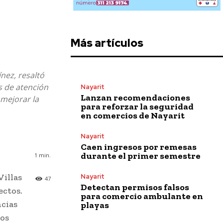
Más artículos
nez, resaltó
s de atención
Nayarit
Lanzan recomendaciones
 mejorar la
para reforzar la seguridad
en comercios de Nayarit
Nayarit
Caen ingresos por remesas
durante el primer semestre
1
min.
Villas
Nayarit
47
Detectan permisos falsos
ectos.
para comercio ambulante en
ncias
playas
tos