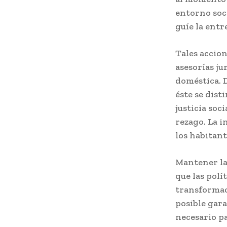
entorno soci
guíe la entr
Tales accio
asesorías ju
doméstica. 
éste se dist
justicia soc
rezago. La 
los habitant
Mantener la
que las polí
transformaci
posible gara
necesario pa