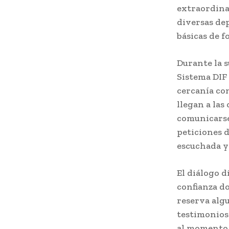
extraordina
diversas de
básicas de f
Durante la s
Sistema DIF 
cercanía co
llegan a las
comunicarse
peticiones d
escuchada y
El diálogo d
confianza do
reserva alg
testimonios
al momento 