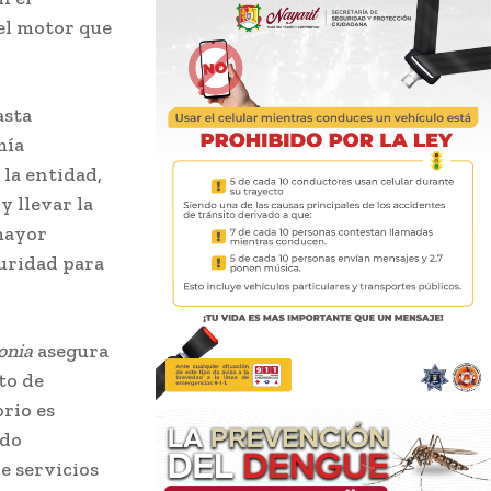
 el motor que
asta
mía
la entidad,
y llevar la
 mayor
guridad para
onia
asegura
to de
rio es
ldo
e servicios