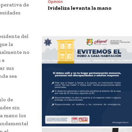
Opinión
operativa de
Ivideliza levanta la mano
cesidades
esidenta del
que la
tualmente no
 a
ar sus
nda sea
ulo de
tudes sin
ra mano los
fundamental
n el