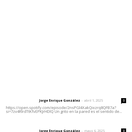
Contáctanos
meridianoredacción@gmail.com
Tels. 3112143809 | 3112103211
Oficinas Generales: Av. Independencia #355, Tepic,
Nayarit
Letras del Director
Letras del director | Un grito en la pared
Jorge Enrique González
-
abril 1, 2025
Letras del director
0
https://open.spotify.com/episode/2nsPGl4XakQixzrq8QFB7a?
si=7zv4RlrdTtKfvEPKJrHDlQ Un grito en la pared es el sentido de...
Las vacas de Huajimic
Jorge Enrique González
-
mayo 6, 2025
Letras del director
0