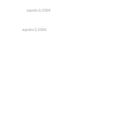
Compostela-San Blas
POLICIACA
agosto 3, 2026
Galope
OPINIÓN
agosto 3, 2026
Archivo mensual
agosto 2026
julio 2026
junio 2026
mayo 2026
abril 2026
marzo 2026
© 2024 Meridiano.mx - Todos los derechos reservados