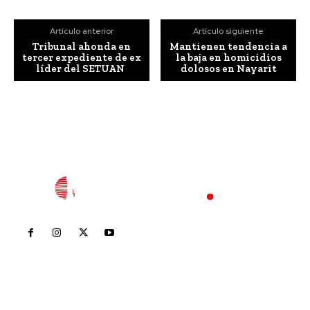
Artículo anterior
Artículo siguiente
Tribunal ahonda en
Mantienen tendencia a
tercer expediente de ex
la baja en homicidios
líder del SETUAN
dolosos en Nayarit
Inicio
Nayarit
Nacional
Policiaca
Opinión
Deportes
Edición Impresa
Sociales
Meridiano Vallarta