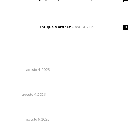
El peatón y la ciudad
Enrique Martínez
-
abril 4, 2025
Letras del director
0
Lo más popular
Leyendas del Futbol mexicano integran serie de billetes
conmemorativos presentados por Lotería Nacional
NACIONAL
agosto 4, 2026
Abren convocatoria de ingreso para la Escuela de Bellas
Artes
NAYARIT
agosto 4, 2026
Cobertura de viaje: todo lo que necesitas saber antes
de partir
NACIONAL
agosto 6, 2026
Ocho jornaleros heridos en accidente en la carretera