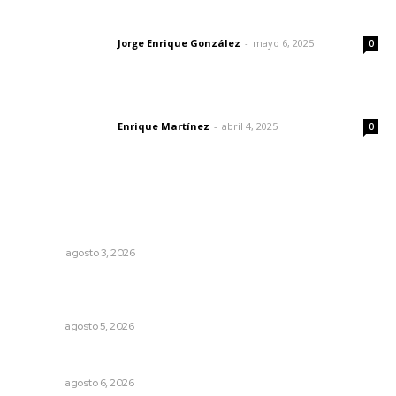
Las vacas de Huajimic
Jorge Enrique González
-
mayo 6, 2025
Letras del director
0
El peatón y la ciudad
Enrique Martínez
-
abril 4, 2025
Letras del director
0
Lo más popular
El ser humano ―vivo y difunto― es como un soplo,
como una sombra que pasa
OPINIÓN
agosto 3, 2026
Sancionan conductas de asedio para proteger la
tranquilidad comunitaria
NAYARIT
agosto 5, 2026
Plantarán en Nayarit miles de árboles
NAYARIT
agosto 6, 2026