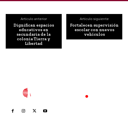
Artículo anterior
Artículo siguiente
Dignifican espacios
Fortalecen supervisión
educativos en
escolar con nuevos
secundaria de la
vehículos
colonia Tierra y
Libertad
Inicio
Nayarit
Nacional
Policiaca
Opinión
Deportes