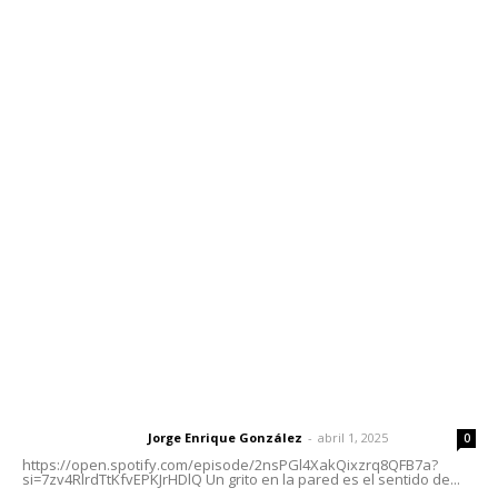
Edición Impresa
Sociales
Meridiano Vallarta
Contáctanos
meridianoredacción@gmail.com
Tels. 3112143809 | 3112103211
Oficinas Generales: Av. Independencia #355, Tepic,
Nayarit
Letras del Director
Letras del director | Un grito en la pared
Jorge Enrique González
-
abril 1, 2025
Letras del director
0
https://open.spotify.com/episode/2nsPGl4XakQixzrq8QFB7a?
si=7zv4RlrdTtKfvEPKJrHDlQ Un grito en la pared es el sentido de...