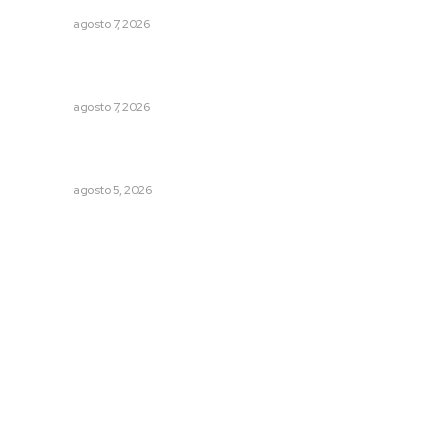
NAYARIT
agosto 7, 2026
Recupera la CONDUSEF 17.8 millones de pesos a favor
de usuarios financieros
NAYARIT
agosto 7, 2026
Destinarán más de 152 millones de pesos en becas Rita
Cetina
NAYARIT
agosto 5, 2026
Archivo mensual
agosto 2026
julio 2026
junio 2026
mayo 2026
abril 2026