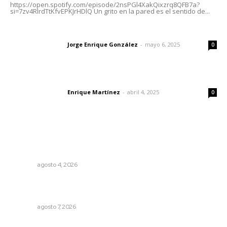
https://open.spotify.com/episode/2nsPGl4XakQixzrq8QFB7a?
si=7zv4RlrdTtKfvEPKJrHDlQ Un grito en la pared es el sentido de...
Las vacas de Huajimic
Jorge Enrique González
-
mayo 6, 2025
Letras del director
0
El peatón y la ciudad
Enrique Martínez
-
abril 4, 2025
Letras del director
0
Lo más popular
Intensifican sustitución de rejillas y desazolve por
temporal
NAYARIT
agosto 4, 2026
Inauguran espacio de lectura y bebeteca en centro
femenil
NAYARIT
agosto 7, 2026
Preparan cooperativistas zafra camaronera