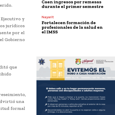
Caen ingresos por remesas
erido.
durante el primer semestre
Nayarit
 Ejecutivo y
Fortalecen formación de
os jurídicos
profesionales de la salud en
el IMSS
mente por el
del Gobierno
ditó que
hibido
breseimiento,
dvirtió una
citud formal