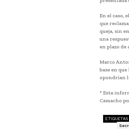
presentada e
En el caso, 
que reclama
queja, sin e
una respuest
en plazo de
Marco Anton
base en que 
opondrían la
* Esta infor
Camacho pub
ETIQUETAS
Secr