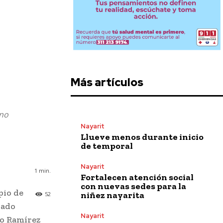
Más artículos
 no
Nayarit
Llueve menos durante inicio
de temporal
Nayarit
1
min.
Fortalecen atención social
con nuevas sedes para la
pio de
niñez nayarita
52
iado
Nayarit
ro Ramírez