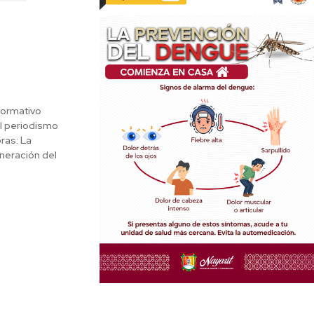
nformativo
el periodismo
bras: La
eneración del