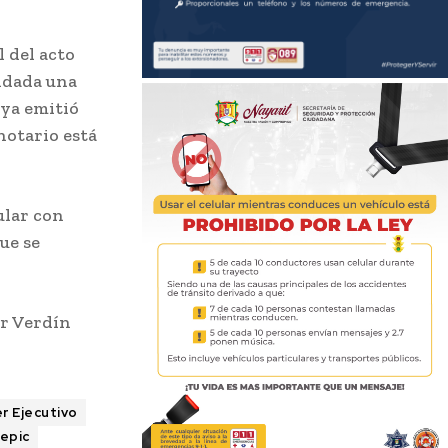
l del acto
ndada una
 ya emitió
notario está
ular con
ue se
ar Verdín
r Ejecutivo
epic