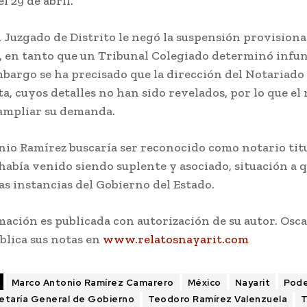
l 29 de abril.
el Juzgado de Distrito le negó la suspensión provisiona
, en tanto que un Tribunal Colegiado determinó infu
mbargo se ha precisado que la dirección del Notariado
a, cuyos detalles no han sido revelados, por lo que el 
 ampliar su demanda.
io Ramírez buscaría ser reconocido como notario tit
había venido siendo suplente y asociado, situación a q
s instancias del Gobierno del Estado.
mación es publicada con autorización de su autor. Osc
lica sus notas en
www.relatosnayarit.com
Marco Antonio Ramírez Camarero
México
Nayarit
Pode
etaría General de Gobierno
Teodoro Ramírez Valenzuela
T