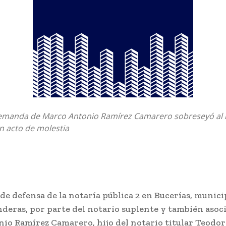
emanda de Marco Antonio Ramírez Camarero sobreseyó al
n acto de molestia
de defensa de la notaría pública 2 en Bucerías, munici
nderas, por parte del notario suplente y también asoc
io Ramírez Camarero, hijo del notario titular Teodo