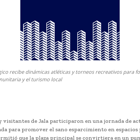
ico recibe dinámicas atléticas y torneos recreativos para fo
unitaria y el turismo local
 visitantes de Jala participaron en una jornada de ac
ñada para promover el sano esparcimiento en espacios 
rmitió que la plaza principal se convirtiera en un pu