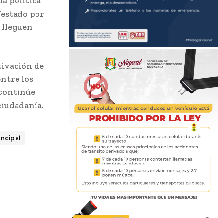
la política
festado por
 lleguen
tivación de
entre los
 continúe
ciudadanía.
incipal