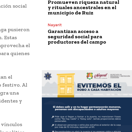
Promueven riqueza natural
ción social
y rituales ancestrales en el
municipio de Ruiz
Nayarit
aga pusieron
Garantizan acceso a
seguridad social para
n. Estas
productores del campo
 aprovecha el
para quienes
an el
festivo. Al
ogra una
identes y
 vínculos