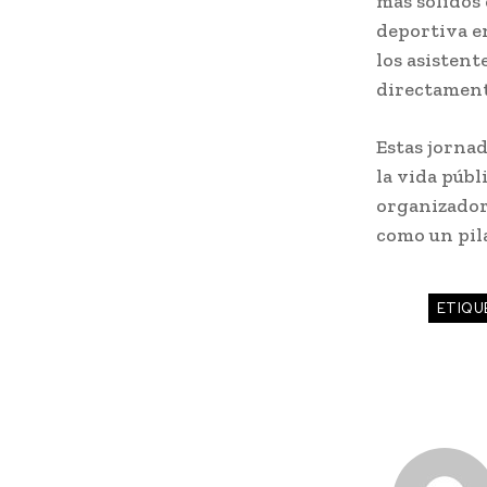
más sólidos 
deportiva en
los asisten
directamente
Estas jorna
la vida públ
organizadore
como un pila
ETIQU