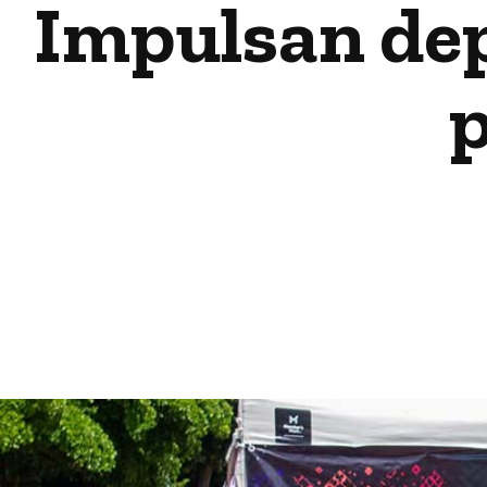
Impulsan dep
p