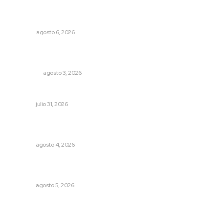
Los cambios en la política
OPINIÓN
agosto 6, 2026
Ocho jornaleros heridos en accidente en la carretera
Compostela-San Blas
POLICIACA
agosto 3, 2026
Podrían cerrar anexos en la capital
NAYARIT
julio 31, 2026
Abren convocatoria de ingreso para la Escuela de Bellas
Artes
NAYARIT
agosto 4, 2026
Instalan módulo de atención contra adicciones en plaza
principal
NAYARIT
agosto 5, 2026