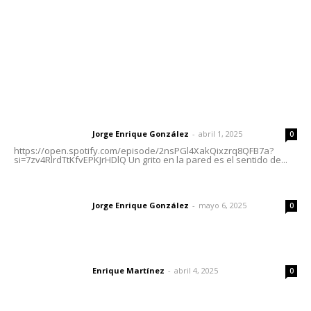
Oficinas Generales: Av. Independencia #355, Tepic,
Nayarit
Letras del Director
Letras del director | Un grito en la pared
Jorge Enrique González
-
abril 1, 2025
Letras del director
0
https://open.spotify.com/episode/2nsPGl4XakQixzrq8QFB7a?
si=7zv4RlrdTtKfvEPKJrHDlQ Un grito en la pared es el sentido de...
Las vacas de Huajimic
Jorge Enrique González
-
mayo 6, 2025
Letras del director
0
El peatón y la ciudad
Enrique Martínez
-
abril 4, 2025
Letras del director
0
Lo más popular