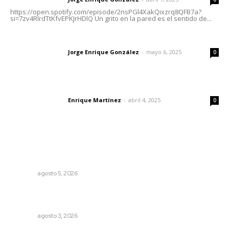
https://open.spotify.com/episode/2nsPGl4XakQixzrq8QFB7a?
si=7zv4RlrdTtKfvEPKJrHDlQ Un grito en la pared es el sentido de...
Las vacas de Huajimic
Jorge Enrique González
-
mayo 6, 2025
Letras del director
0
El peatón y la ciudad
Enrique Martínez
-
abril 4, 2025
Letras del director
0
Lo más popular
Sancionan conductas de asedio para proteger la
tranquilidad comunitaria
NAYARIT
agosto 5, 2026
Destinan 87 millones a obras de infraestructura en tres
municipios
NAYARIT
agosto 3, 2026