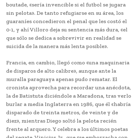
boutade, «sería invencible si el futbol se jugara
sin pelota». De tanto refugiarse en su área, los
guaraníes concedieron el penal que les costó el
0-1, y ahí Villoro deja su sentencia más dura, «el
que sólo se dedica a sobrevivir en realidad se
suicida de la manera más lenta posible».
Francia, en cambio, llegó como «una maquinaria
de disparos de alto calibre», aunque ante la
muralla paraguaya apenas pudo rematar. El
cronista aprovecha para recordar una anécdota,
la de Batistuta diciéndole a Maradona, tras verlo
burlar a media Inglaterra en 1986, que él «habría
disparado de treinta metros, de veinte y de
diez», mientras Diego soltó la pelota recién
frente al arquero. Y celebra a los últimos poetas
del regate, Vinicius Jr., que «se emborracha con