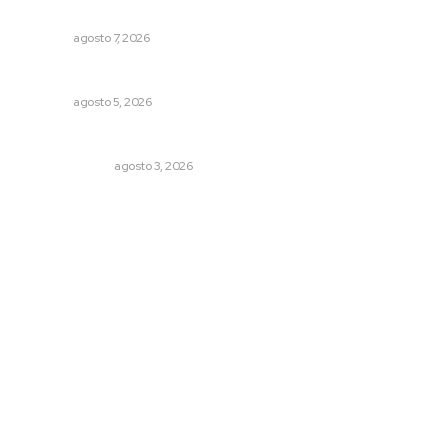
Ofertan mil 500 plazas en Feria de Empleo Juvenil
NAYARIT
agosto 7, 2026
Prohibirán celulares en escuelas de Nayarit
NAYARIT
agosto 5, 2026
Policías municipales adultas
LA SERPENTINA
agosto 3, 2026
Archivo mensual
agosto 2026
julio 2026
junio 2026
mayo 2026
abril 2026