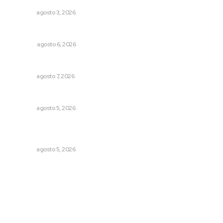
NAYARIT
agosto 3, 2026
Agosto, la hora de definirse
OPINIÓN
agosto 6, 2026
Preparan cooperativistas zafra camaronera
NAYARIT
agosto 7, 2026
Prohibirán celulares en escuelas de Nayarit
NAYARIT
agosto 5, 2026
Garantizan acceso a seguridad social para productores
del campo
NAYARIT
agosto 5, 2026
Archivo mensual
agosto 2026