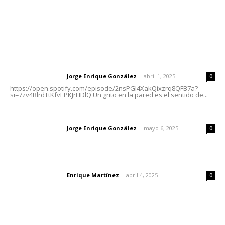
Letras del Director
Letras del director | Un grito en la pared
Jorge Enrique González
-
abril 1, 2025
Letras del director
0
https://open.spotify.com/episode/2nsPGl4XakQixzrq8QFB7a?
si=7zv4RlrdTtKfvEPKJrHDlQ Un grito en la pared es el sentido de...
Las vacas de Huajimic
Jorge Enrique González
-
mayo 6, 2025
Letras del director
0
El peatón y la ciudad
Enrique Martínez
-
abril 4, 2025
Letras del director
0
Lo más popular
Caen ingresos por remesas durante el primer semestre