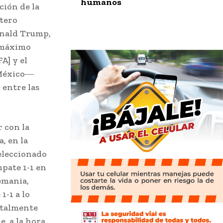
humanos
ción de la
ntero
onald Trump,
, máximo
A] y el
 México―
 entre las
 con la
, en la
seleccionado
mpate 1-1 en
emania,
1-1 a lo
otalmente
e, a la hora