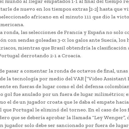
 mundo al llegar empatados 1-1 al final del tiempo reg
arle de nuevo en los tiempos extras [2-2] hasta que v
seleccionado africano en el minuto 111 que dio la victo
americana.
 ronda, las selecciones de Francia y España no solo 
ción con sendas goleadas 3-0: los galos ante Suecia, los
triacos, mientras que Brasil obtendría la clasificación 
Portugal derrotando 2-1 a Croacia.
de pasar a comentar la ronda de octavos de final, unas
 de la tecnología por medio del VAR [“Video Assistant 
ente en fueras de lugar como el del defensa colombia
 gol fue anulado por un fuera de lugar milimétrico; e
 el de un jugador croata que le daba el empate hacia l
l que Portugal le eliminó del torneo. En el caso de los 
dero que se debería aprobar la llamada “Ley Wenger”, 
un jugador solo debe ser sancionado por fuera de lugar 