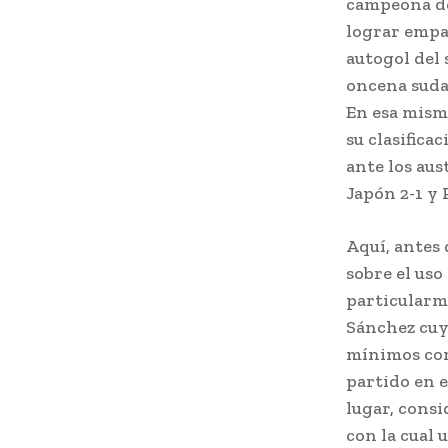
campeona del
lograr empat
autogol del 
oncena sud
En esa misma
su clasifica
ante los aus
Japón 2-1 y 
Aquí, antes 
sobre el uso
particularm
Sánchez cuyo
mínimos como
partido en e
lugar, consi
con la cual 