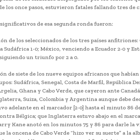
de los once pasos, estuvieron fatales fallando tres de c
significativos de esa segunda ronda fueron:
ción de los seleccionados de los tres países anfitriones
 Sudáfrica 1-0; México, venciendo a Ecuador 2-0 y Es
iguiendo un triunfo por 2 a 0.
ón de siete de los nueve equipos africanos que habían
pos: Sudáfrica, Senegal, Costa de Marfil, República D
Argelia, Ghana y Cabo Verde, que cayeron ante Canadá,
glaterra, Suiza, Colombia y Argentina aunque debe de
vo adelante en el marcador [2-0] hasta el minuto 86 de
ntra Bélgica; que Inglaterra estuvo abajo en el marca
rry Kane anotó en los minutos 75 y 86 para darle la vi
ue la oncena de Cabo Verde “hizo ver su suerte” a la al