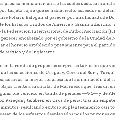
s preciso mencionar, entre las cuales destaca la anula
or tarjeta roja a que se había hecho acreedor el dela
nse Folarin Balogun al parecer por una llamada de D
de los Estados Unidos de América a Gianni Infantino
 la Federación Internacional de Futbol Asociación [FIF
 parecer encabezado por el gobierno de la Ciudad de
ar el horario establecido previamente para el partido
de México y de Inglaterra.
 en la ronda de grupos las sorpresas tuvieron que ver
de las selecciones de Uruguay, Corea del Sur y Turquía
ciseisavos, la mayor sorpresa fue la eliminación del 
s Bajos frente a su similar de Marruecos que, tras un e
egular fue vencido en tanda de penales ―3-2― y de Al
r Paraguay también en tiros de penal tras un empate 
0 minutos, resultando exitoso su planteamiento casi t
pesar de los esfuerzos desplegados por los teutones qu