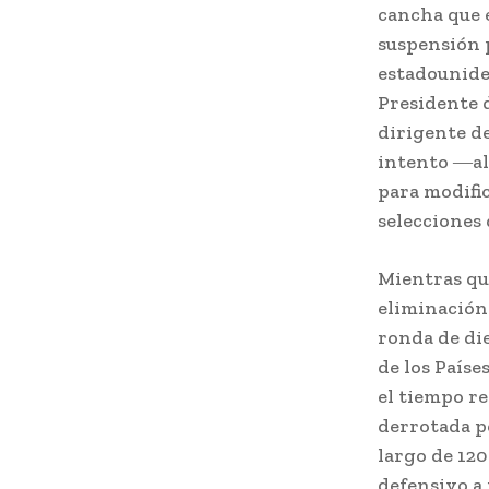
cancha que e
suspensión p
estadounide
Presidente 
dirigente de
intento ―al
para modific
selecciones 
Mientras que
eliminación 
ronda de die
de los Paíse
el tiempo r
derrotada po
largo de 12
defensivo a 