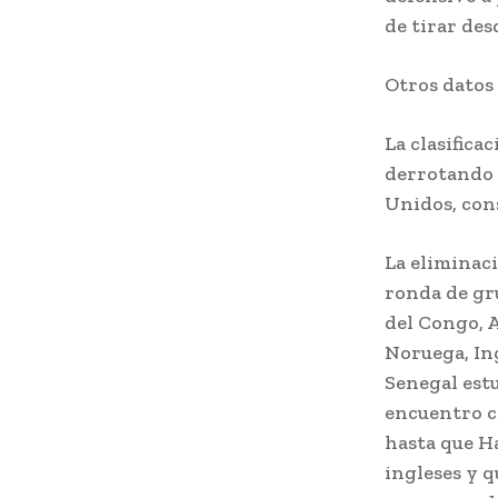
de tirar des
Otros datos 
La clasifica
derrotando a
Unidos, cons
La eliminaci
ronda de gru
del Congo, 
Noruega, In
Senegal estu
encuentro co
hasta que Ha
ingleses y q