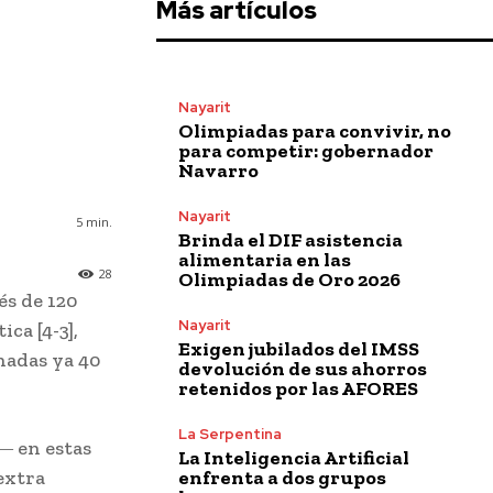
Más artículos
Nayarit
Olimpiadas para convivir, no
para competir: gobernador
Navarro
Nayarit
5
min.
Brinda el DIF asistencia
alimentaria en las
28
Olimpiadas de Oro 2026
és de 120
Nayarit
ca [4-3],
Exigen jubilados del IMSS
nadas ya 40
devolución de sus ahorros
retenidos por las AFORES
La Serpentina
― en estas
La Inteligencia Artificial
enfrenta a dos grupos
extra