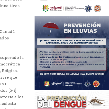
inco tiros.
: Canadá
tados
 superado la
emocrática
 Bélgica,
cirse que
 su
dor [0-1]
ctoria a los
biceleste