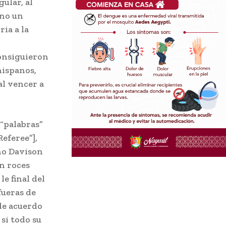
ular, al
ino un
ria a la
consiguieron
 hispanos,
al vencer a
 “palabras”
Referee”],
no Davison
n roces
e final del
fueras de
de acuerdo
si todo su