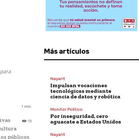
Más artículos
 para
Nayarit
Impulsan vocaciones
tecnológicas mediante
ciencia de datos y robótica
1
min.
Monitor Político
Por inseguridad, cero
tivas
aguacate a Estados Unidos
13
cultura
Nayarit
ios públicos