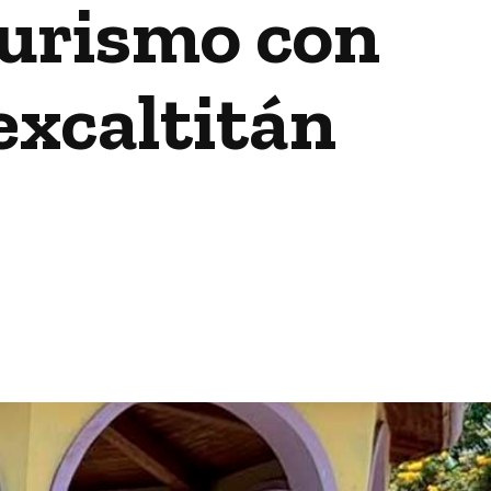
turismo con
excaltitán