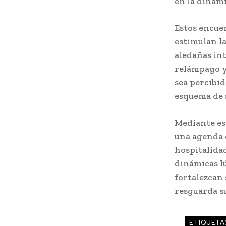
en la dinámi
Estos encue
estimulan l
aledañas int
relámpago y 
sea percibi
esquema de 
Mediante est
una agenda d
hospitalidad
dinámicas l
fortalezcan 
resguarda s
ETIQUETA