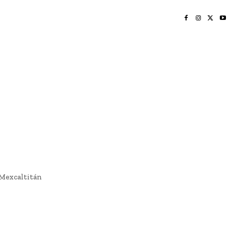
INICIO
NAYARIT
NACIONAL
POLICIACA
OPINIÓN
DEPORTES
EDICIÓN IMPRESA
SOCIALES
MERIDIANO VALLARTA
 Mexcaltitán