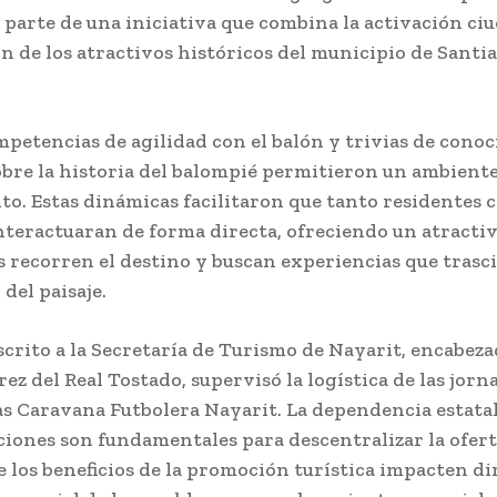
 parte de una iniciativa que combina la activación ci
n de los atractivos históricos del municipio de Santi
mpetencias de agilidad con el balón y trivias de cono
obre la historia del balompié permitieron un ambient
to. Estas dinámicas facilitaron que tanto residentes
nteractuaran de forma directa, ofreciendo un atractiv
s recorren el destino y buscan experiencias que trasc
del paisaje.
crito a la Secretaría de Turismo de Nayarit, encabez
ez del Real Tostado, supervisó la logística de las jorn
 Caravana Futbolera Nayarit. La dependencia estatal
ciones son fundamentales para descentralizar la ofert
e los beneficios de la promoción turística impacten d