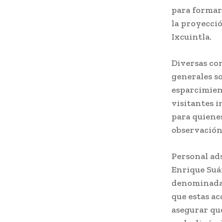
para formar
la proyecció
Ixcuintla.
Diversas co
generales s
esparcimien
visitantes i
para quiene
observación 
Personal ads
Enrique Suár
denominadas
que estas ac
asegurar qu