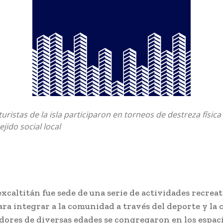
turistas de la isla participaron en torneos de destreza física
ejido social local
excaltitán fue sede de una serie de actividades recrea
ra integrar a la comunidad a través del deporte y la 
adores de diversas edades se congregaron en los espac