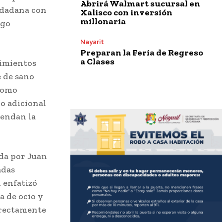
Abrirá Walmart sucursal en
udadana con
Xalisco con inversión
millonaria
ago
Nayarit
Preparan la Feria de Regreso
a Clases
cimientos
e de sano
 como
o adicional
iendan la
ada por Juan
adas
 enfatizó
a de ocio y
irectamente