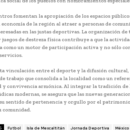
ca social de los pueblos con nombramientos especiale
ntros fomentan la apropiación de los espacios público
a economía de la región al atraer a personas de comun
eresadas en las justas deportivas. La organización de
juegos de destreza física contribuye a que la activida
da como un motor de participación activa y no sólo c
servicios.
a vinculación entre el deporte y la difusión cultural
e trabajo que consolida a la localidad como un refere
 y convivencia armónica. Al integrar la tradición de l
údicas modernas, se asegura que las nuevas generacio
su sentido de pertenencia y orgullo por el patrimoni
u comunidad.
S
Futbol
Isla de Mexcaltitán
Jornada Deportiva
México