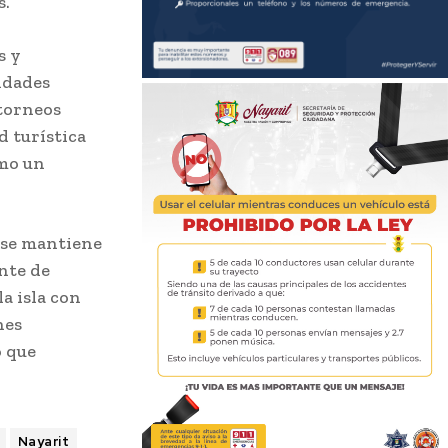
s.
s y
idades
 torneos
d turística
omo un
, se mantiene
nte de
a isla con
nes
o que
Nayarit