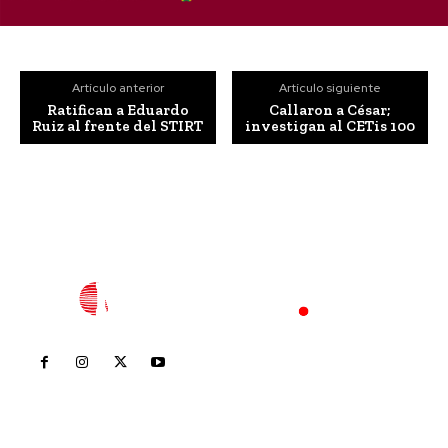
Artículo anterior
Artículo siguiente
Ratifican a Eduardo
Callaron a César;
Ruiz al frente del STIRT
investigan al CETis 100
Inicio
Nayarit
Nacional
Policiaca
Opinión
Deportes
Edición Impresa
Sociales
Meridiano Vallarta