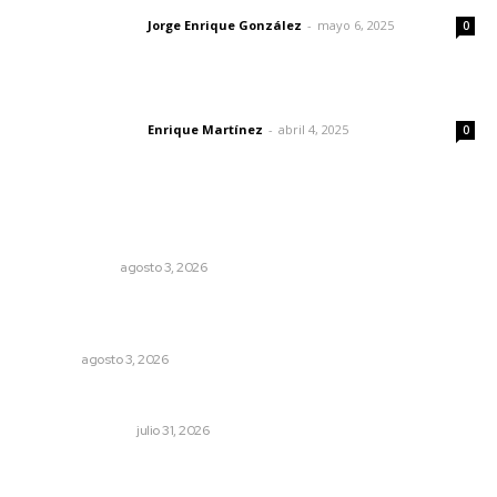
Jorge Enrique González
-
mayo 6, 2025
Letras del director
0
El peatón y la ciudad
Enrique Martínez
-
abril 4, 2025
Letras del director
0
Lo más popular
Autócrata, con distancia
OTRAS VOCES
agosto 3, 2026
Promueven riqueza natural y rituales ancestrales en el
municipio de Ruiz
NAYARIT
agosto 3, 2026
Edición impresa 31 de julio de 2026
EDICIÓN IMPRESA
julio 31, 2026
Fortalecen atención social con nuevas sedes para la
niñez nayarita