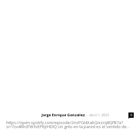
Contáctanos
meridianoredacción@gmail.com
Tels. 3112143809 | 3112103211
Oficinas Generales: Av. Independencia #355, Tepic,
Nayarit
Letras del Director
Letras del director | Un grito en la pared
Jorge Enrique González
-
abril 1, 2025
Letras del director
0
https://open.spotify.com/episode/2nsPGl4XakQixzrq8QFB7a?
si=7zv4RlrdTtKfvEPKJrHDlQ Un grito en la pared es el sentido de...
Las vacas de Huajimic