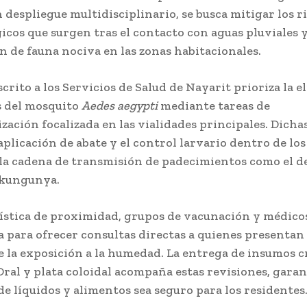
despliegue multidisciplinario, se busca mitigar los r
cos que surgen tras el contacto con aguas pluviales y
n de fauna nociva en las zonas habitacionales.
crito a los Servicios de Salud de Nayarit prioriza la 
s del mosquito
Aedes aegypti
mediante tareas de
ación focalizada en las vialidades principales. Dicha
aplicación de abate y el control larvario dentro de los
 la cadena de transmisión de padecimientos como el d
hikungunya.
gística de proximidad, grupos de vacunación y médico
a para ofrecer consultas directas a quienes presentan
e la exposición a la humedad. La entrega de insumos c
Oral y plata coloidal acompaña estas revisiones, gara
e líquidos y alimentos sea seguro para los residentes