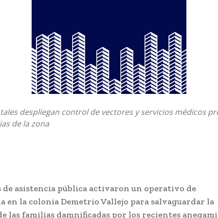
tales despliegan control de vectores y servicios médicos pr
ias de la zona
 de asistencia pública activaron un operativo de
 en la colonia Demetrio Vallejo para salvaguardar la
e las familias damnificadas por los recientes anegami