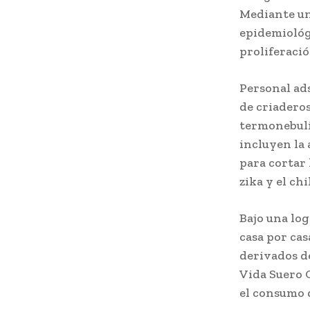
Mediante un 
epidemiológi
proliferació
Personal ads
de criadero
termonebuliz
incluyen la 
para cortar
zika y el c
Bajo una lo
casa por cas
derivados d
Vida Suero 
el consumo d