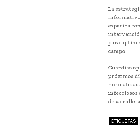
La estrateg
informativo
espacios co
intervenció
para optimiz
campo.
Guardias op
próximos día
normalidad.
infecciosos
desarrolle s
ETIQUETAS