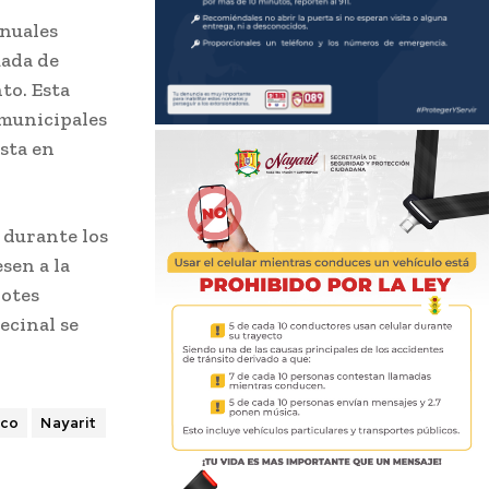
anuales
uada de
to. Esta
 municipales
sta en
 durante los
sen a la
rotes
ecinal se
ico
Nayarit