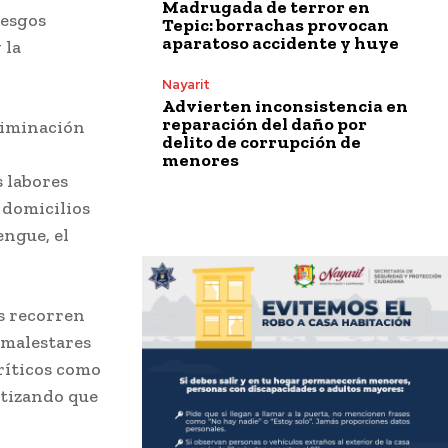
Madrugada de terror en
iesgos
Tepic: borrachas provocan
aparatoso accidente y huye
 la
Nayarit
Advierten inconsistencia en
reparación del daño por
eliminación
delito de corrupción de
menores
s labores
 domicilios
engue, el
s recorren
 malestares
ríticos como
ntizando que
.