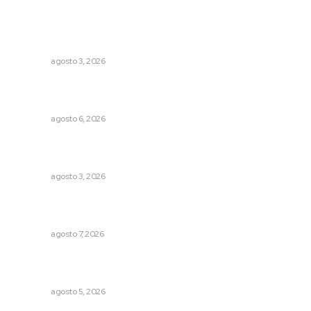
Lo más popular
Entregan nuevo domo escolar en San Juan de Abajo
NAYARIT
agosto 3, 2026
Modernizan infraestructura para la comercialización del
maíz nayarita
NAYARIT
agosto 6, 2026
Destinan 87 millones a obras de infraestructura en tres
municipios
NAYARIT
agosto 3, 2026
Capacitan a funcionarios de Tepic en sensibilización
sobre autismo
NAYARIT
agosto 7, 2026
Lluvias y maleantes dañaron planteles en distintos
municipios de Nayarit
NAYARIT
agosto 5, 2026