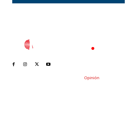
Inicio
Nayarit
Nacional
Policiaca
Opinión
Deportes
Edición Impresa
Sociales
Meridiano Vallarta
Contáctanos
meridianoredacción@gmail.com
Tels. 3112143809 | 3112103211