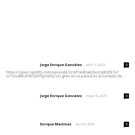
Oficinas Generales: Av. Independencia #355, Tepic,
Nayarit
Letras del Director
Letras del director | Un grito en la pared
Jorge Enrique González
-
abril 1, 2025
Letras del director
0
https://open.spotify.com/episode/2nsPGl4XakQixzrq8QFB7a?
si=7zv4RlrdTtKfvEPKJrHDlQ Un grito en la pared es el sentido de...
Las vacas de Huajimic
Jorge Enrique González
-
mayo 6, 2025
Letras del director
0
El peatón y la ciudad
Enrique Martínez
-
abril 4, 2025
Letras del director
0