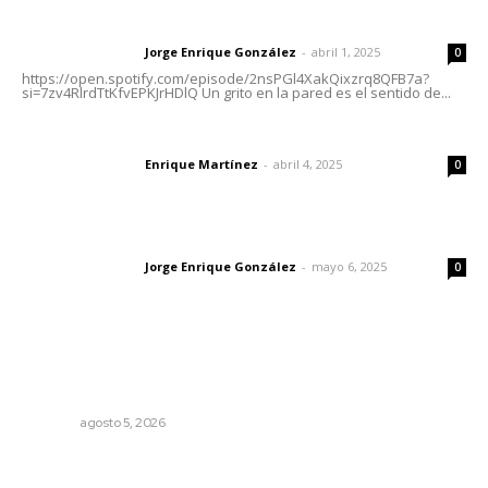
Letras del director | Un grito en la pared
Jorge Enrique González
-
abril 1, 2025
Letras del director
0
https://open.spotify.com/episode/2nsPGl4XakQixzrq8QFB7a?
si=7zv4RlrdTtKfvEPKJrHDlQ Un grito en la pared es el sentido de...
El peatón y la ciudad
Enrique Martínez
-
abril 4, 2025
Letras del director
0
Las vacas de Huajimic
Jorge Enrique González
-
mayo 6, 2025
Letras del director
0
Lo más popular
Explican origen científico de inundaciones en Tepic y
Xalisco
NAYARIT
agosto 5, 2026
Supervisan normas de calidad en establecimientos
turísticos de Tepic