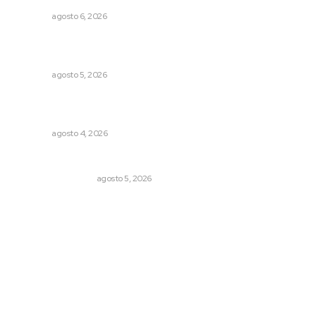
NAYARIT
agosto 6, 2026
Establecen precio de garantía para ganado en
Compostela
NAYARIT
agosto 5, 2026
Intensifican sustitución de rejillas y desazolve por
temporal
NAYARIT
agosto 4, 2026
Ráfagas citadinas
MONITOR POLÍTICO
agosto 5, 2026
Archivo mensual
agosto 2026
julio 2026
junio 2026