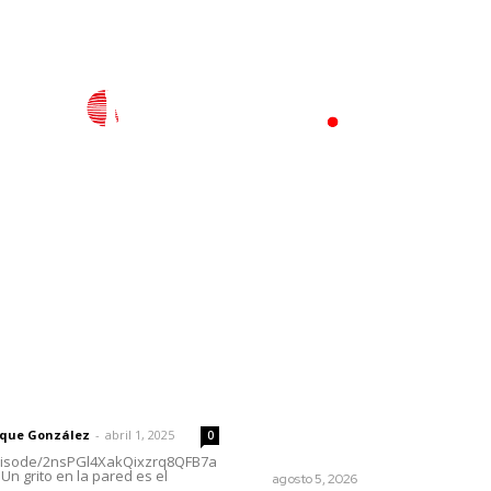
l
Policiaca
Opinión
Deportes
Edición Impresa
S
rector
Lo más popular
El Google Maps del Porfiria
 | Un grito en la pared
así conocieron México miles
niños hace más de un siglo
rique González
-
abril 1, 2025
0
LA HISTORIA TAMBIÉN ES NOTICIA
episode/2nsPGl4XakQixzrq8QFB7a
Un grito en la pared es el
agosto 5, 2026