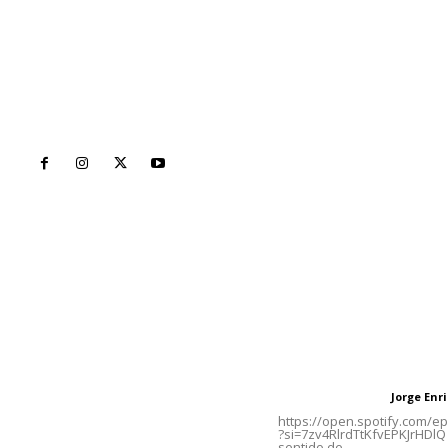
Inicio
Nayarit
Naciona
Contáctanos
Letras del Di
meridianoredacción@gmail.com
Letras del director
Jorge En
Letras del director
Tels. 3112143809 | 3112103211
https://open.spotify.com/
?si=7zv4RlrdTtKfvEPKJrHDlQ 
sentido de...