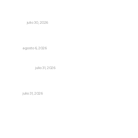
Préstamos para negocios: qué son y cuándo tienen
sentido
NACIONAL
julio 30, 2026
Instalarán puntos de revisión contra pilotos
alcoholizados
NAYARIT
agosto 6, 2026
Cerrar todos los anexos
LA SERPENTINA
julio 31, 2026
Decisión familiar transforma vidas mediante la donación
de órganos
NAYARIT
julio 31, 2026
Archivo mensual
agosto 2026