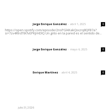
Letras del Director
Letras del director | Un grito en la pared
Jorge Enrique González
-
abril 1, 2025
Letras del director
0
https://open.spotify.com/episode/2nsPGl4XakQixzrq8QFB7a?
si=7zv4RlrdTtKfvEPKJrHDlQ Un grito en la pared es el sentido de...
Las vacas de Huajimic
Jorge Enrique González
-
mayo 6, 2025
Letras del director
0
El peatón y la ciudad
Enrique Martínez
-
abril 4, 2025
Letras del director
0
Lo más popular
Invierten 340 millones de pesos en conservación de
carreteras federales
NAYARIT
julio 31, 2026