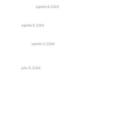
EDICIÓN IMPRESA
agosto 6, 2026
Buscan sanar suelos cansados en el norte de Nayarit
NAYARIT
agosto 5, 2026
Autócrata, con distancia
OTRAS VOCES
agosto 3, 2026
Promueve Juventino el legado Wixárika en Ciudad de
las Artes
NAYARIT
julio 31, 2026
Archivo mensual
agosto 2026
julio 2026
junio 2026