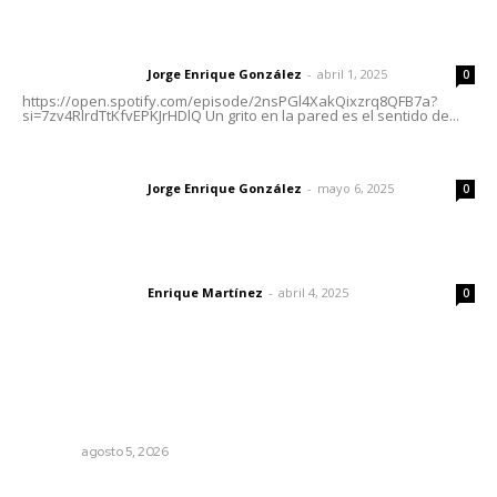
Letras del director | Un grito en la pared
Jorge Enrique González
-
abril 1, 2025
Letras del director
0
https://open.spotify.com/episode/2nsPGl4XakQixzrq8QFB7a?
si=7zv4RlrdTtKfvEPKJrHDlQ Un grito en la pared es el sentido de...
Las vacas de Huajimic
Jorge Enrique González
-
mayo 6, 2025
Letras del director
0
El peatón y la ciudad
Enrique Martínez
-
abril 4, 2025
Letras del director
0
Lo más popular
Instalan módulo de atención contra adicciones en plaza
principal
NAYARIT
agosto 5, 2026
Edición impresa 06 de agosto de 2026