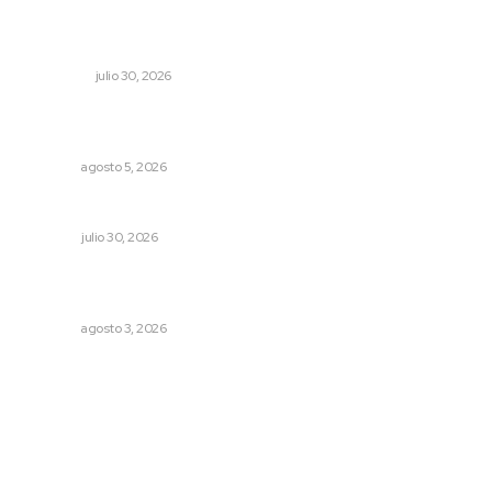
Aprehenden al presunto autor intelectual del ataque a
Carlos Manzo
NACIONAL
julio 30, 2026
Sancionan conductas de asedio para proteger la
tranquilidad comunitaria
NAYARIT
agosto 5, 2026
Ivideliza levanta la mano
OPINIÓN
julio 30, 2026
Destinan 87 millones a obras de infraestructura en tres
municipios
NAYARIT
agosto 3, 2026
Archivo mensual
agosto 2026