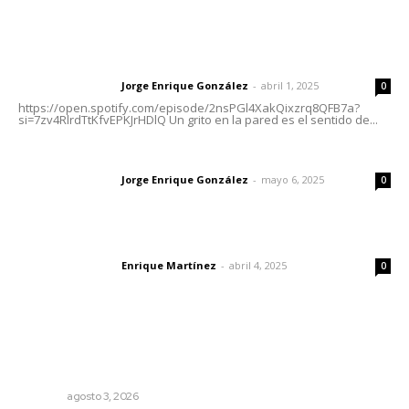
Letras del Director
Letras del director | Un grito en la pared
Jorge Enrique González
-
abril 1, 2025
Letras del director
0
https://open.spotify.com/episode/2nsPGl4XakQixzrq8QFB7a?
si=7zv4RlrdTtKfvEPKJrHDlQ Un grito en la pared es el sentido de...
Las vacas de Huajimic
Jorge Enrique González
-
mayo 6, 2025
Letras del director
0
El peatón y la ciudad
Enrique Martínez
-
abril 4, 2025
Letras del director
0
Lo más popular
Transforman CETMAR 6 con inversión histórica en Bahía
de Banderas
NAYARIT
agosto 3, 2026