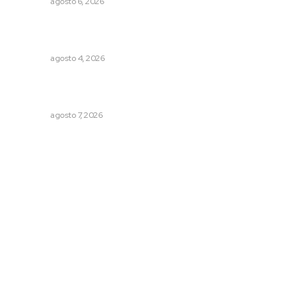
NAYARIT
agosto 6, 2026
Fomentan salud integral mediante cultura de la
lactancia materna
NAYARIT
agosto 4, 2026
Presentará Escuela de Bellas Artes resultados de
cursos vacacionales
NAYARIT
agosto 7, 2026
Archivo mensual
agosto 2026
julio 2026
junio 2026
mayo 2026
abril 2026