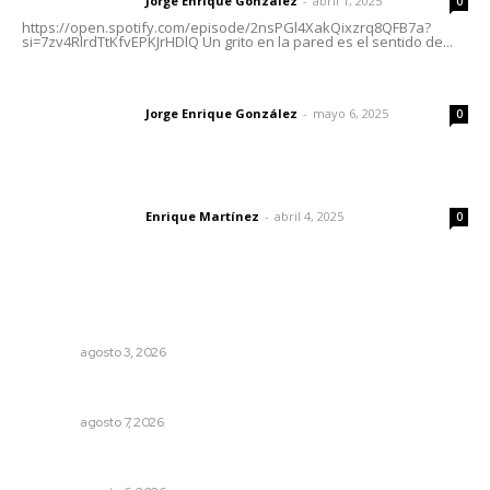
Jorge Enrique González
-
abril 1, 2025
Letras del director
0
https://open.spotify.com/episode/2nsPGl4XakQixzrq8QFB7a?
si=7zv4RlrdTtKfvEPKJrHDlQ Un grito en la pared es el sentido de...
Las vacas de Huajimic
Jorge Enrique González
-
mayo 6, 2025
Letras del director
0
El peatón y la ciudad
Enrique Martínez
-
abril 4, 2025
Letras del director
0
Lo más popular
Fortalecen infraestructura de salud
NAYARIT
agosto 3, 2026
Pierden agaveros 800 mil pesos por hectárea
NAYARIT
agosto 7, 2026
Celebrarán feria de lenguas indígenas