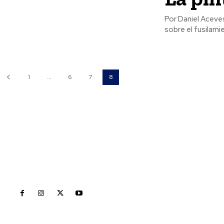
Por Daniel Aceves Rodríguez Hace algunos días al hablar 
sobre el fusilami
1
...
6
7
8
Inicio
Nayarit
Naciona