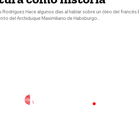
sobre un óleo del francés Édouard Manet
ento del Archiduque Maximiliano de Habsburgo...
l
Policiaca
Opinión
Deportes
Edición Impresa
S