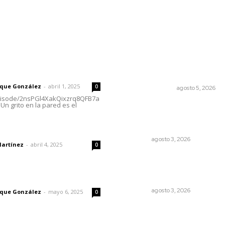
rector
Lo más popular
Edición impresa 05 de ago
 | Un grito en la pared
de 2026
rique González
-
abril 1, 2025
0
EDICIÓN IMPRESA
agosto 5, 2026
episode/2nsPGl4XakQixzrq8QFB7a
Un grito en la pared es el
Prevención del feminicidio: 
urgencia de la denuncia
temprana
dad
NAYARIT
agosto 3, 2026
Martínez
-
abril 4, 2025
0
Fortalecen atención social 
nuevas sedes para la niñez
nayarita
imic
NAYARIT
agosto 3, 2026
rique González
-
mayo 6, 2025
0
Reportan buen
comportamiento ciudadan