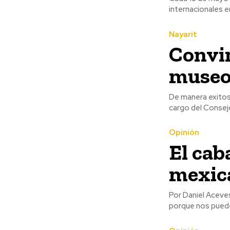
internacionales en
Nayarit
Convir
muse
De manera exitos
cargo del Consejo 
Opinión
El cab
mexic
Por Daniel Aceves Rodríguez Se le adjudica a Porfirio D
porque nos puede l