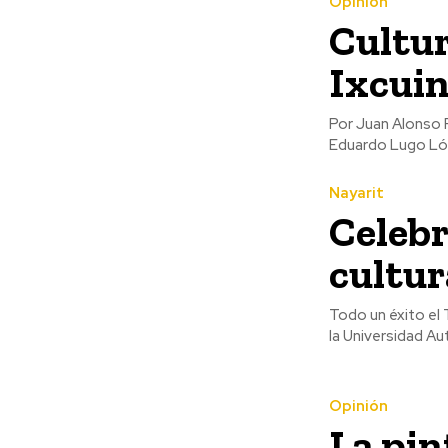
Opinión
Cultur
Ixcuin
Por Juan Alonso Romero CULTURA Y ARTE El presidente Munic
Eduardo Lugo Lópe
Nayarit
Celebr
cultur
Todo un éxito el 
la Universidad Au
Opinión
La pin