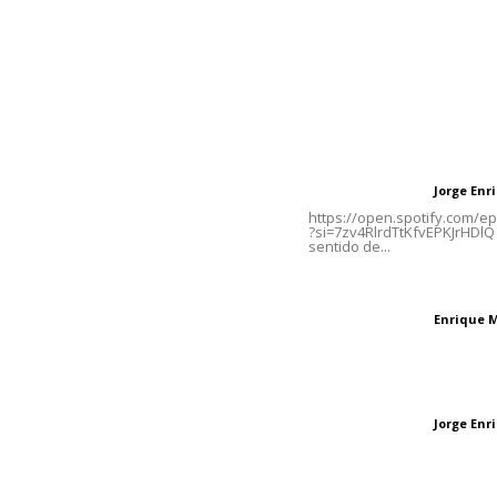
Contáctanos
Letras del Di
meridianoredacción@gmail.com
Letras del director
Jorge En
Letras del director
Tels. 3112143809 | 3112103211
https://open.spotify.com/
?si=7zv4RlrdTtKfvEPKJrHDlQ 
sentido de...
Oficinas Generales: Av.
Independencia #355, Tepic,
El peatón y la ciu
Nayarit
Enrique 
Letras del director
Las vacas de Huaj
Jorge En
Letras del director