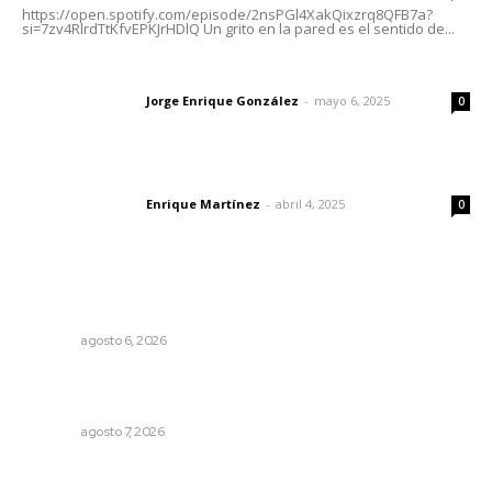
https://open.spotify.com/episode/2nsPGl4XakQixzrq8QFB7a?
si=7zv4RlrdTtKfvEPKJrHDlQ Un grito en la pared es el sentido de...
Las vacas de Huajimic
Jorge Enrique González
-
mayo 6, 2025
Letras del director
0
El peatón y la ciudad
Enrique Martínez
-
abril 4, 2025
Letras del director
0
Lo más popular
Niegan que hayan encontrado drogas en el anexo Zion
NAYARIT
agosto 6, 2026
Abrirá Walmart sucursal en Xalisco con inversión
millonaria
NAYARIT
agosto 7, 2026
Invitan a descubrir riqueza cultural en ruta Entre Canales