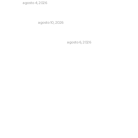
NAYARIT
agosto 4, 2026
Edición impresa 10 de agosto de 2026
EDICIÓN IMPRESA
agosto 10, 2026
Cuando el río suena, ¿quién escucha?
EL ATAQUE DE LOS QUE OBSERVAN
agosto 6, 2026
Archivo mensual
agosto 2026
julio 2026
junio 2026
mayo 2026
abril 2026
marzo 2026