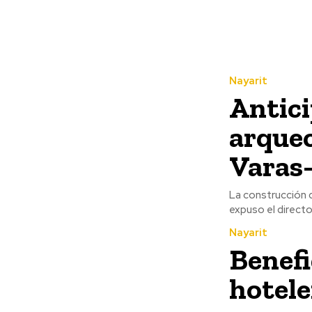
Nayarit
Antici
arqueo
Varas
La construcción d
expuso el directo
Nayarit
Benefi
hotele