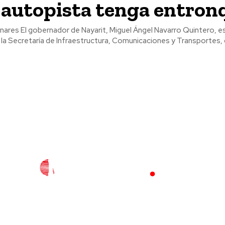
 autopista tenga entron
Navarro Quintero, está
la Secretaría de Infraestructura, Comunicaciones y Transportes, 
l
Policiaca
Opinión
Deportes
Edición Impresa
S