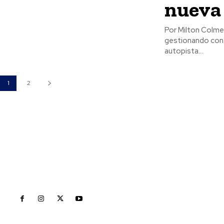
nueva
Por Milton Colmenares El gobernador de Nayarit, Miguel Ángel 
gestionando con 
autopista...
1
2
Inicio
Nayarit
Naciona