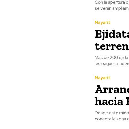
Con la apertura 
se verán ampliame
Nayarit
Ejidat
terren
Más de 200 ejidat
les pague la inde
Nayarit
Arranc
hacia
Desde este miérc
conecta la zona 