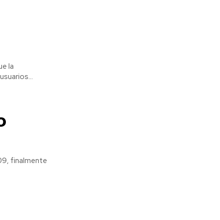
ue la
suarios...
o
09, finalmente