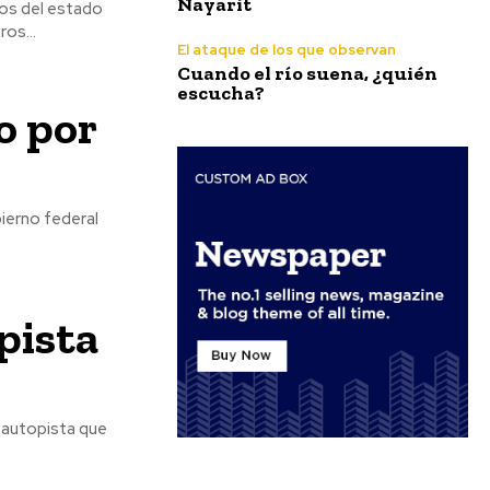
Nayarit
ros del estado
os...
El ataque de los que observan
Cuando el río suena, ¿quién
escucha?
o por
bierno federal
pista
 autopista que