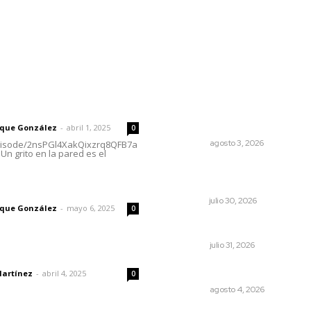
rector
Lo más popular
El ser humano ―vivo y
 | Un grito en la pared
difunto― es como un soplo
como una sombra que pasa
rique González
-
abril 1, 2025
0
OPINIÓN
agosto 3, 2026
episode/2nsPGl4XakQixzrq8QFB7a
Un grito en la pared es el
Denuncia Teresa Nava
aislamiento crítico en la sier
imic
NAYARIT
julio 30, 2026
rique González
-
mayo 6, 2025
0
Tópicos políticos para anali
OPINIÓN
julio 31, 2026
dad
El crimen organizado nos d
Martínez
-
abril 4, 2025
0
OPINIÓN
agosto 4, 2026