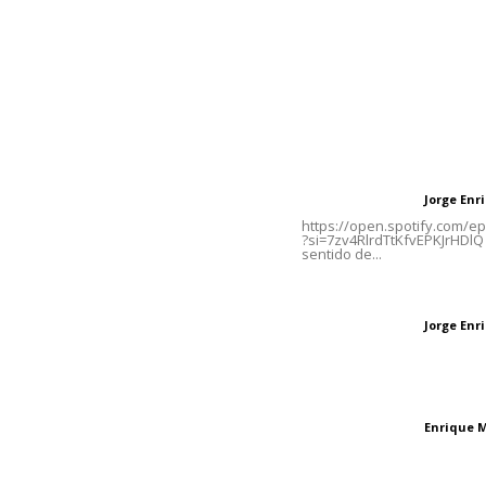
Contáctanos
Letras del Di
meridianoredacción@gmail.com
Letras del director
Jorge En
Letras del director
Tels. 3112143809 | 3112103211
https://open.spotify.com/
?si=7zv4RlrdTtKfvEPKJrHDlQ 
sentido de...
Oficinas Generales: Av.
Independencia #355, Tepic,
Las vacas de Huaj
Nayarit
Jorge En
Letras del director
El peatón y la ciu
Enrique 
Letras del director