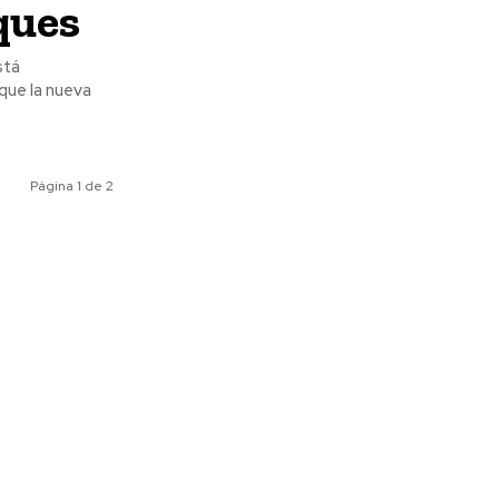
ques
que la nueva
Página 1 de 2
ociales
Meridiano Vallarta