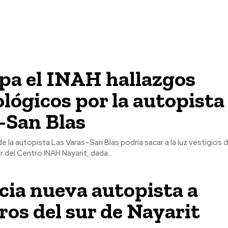
pa el INAH hallazgos
lógicos por la autopista
–San Blas
e la autopista Las Varas–San Blas podría sacar a la luz vestigios 
r del Centro INAH Nayarit, dada...
cia nueva autopista a
ros del sur de Nayarit