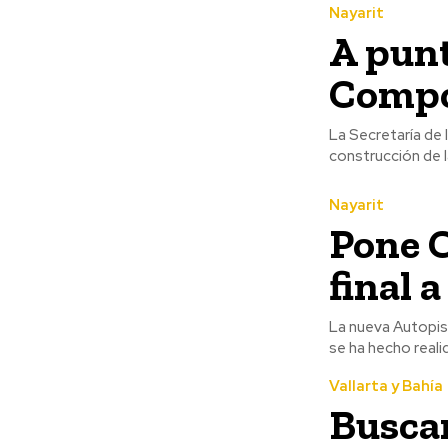
Nayarit
A punt
Compo
La Secretaría de
construcción de l
Nayarit
Pone 
final 
La nueva Autopis
se ha hecho realid
Vallarta y Bahía
Busca