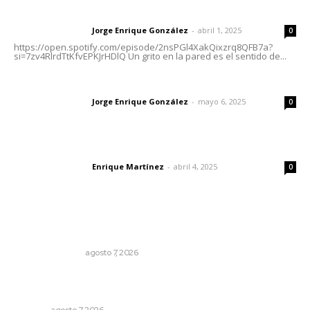
Letras del director | Un grito en la pared
Jorge Enrique González
-
abril 1, 2025
Letras del director
0
https://open.spotify.com/episode/2nsPGl4XakQixzrq8QFB7a?
si=7zv4RlrdTtKfvEPKJrHDlQ Un grito en la pared es el sentido de...
Las vacas de Huajimic
Jorge Enrique González
-
mayo 6, 2025
Letras del director
0
El peatón y la ciudad
Enrique Martínez
-
abril 4, 2025
Letras del director
0
Lo más popular
Edición impresa 07 de junio de 2026
EDICIÓN IMPRESA
agosto 7, 2026
Promueven ruta deportiva y ecoturismo en la Sierra del
Café