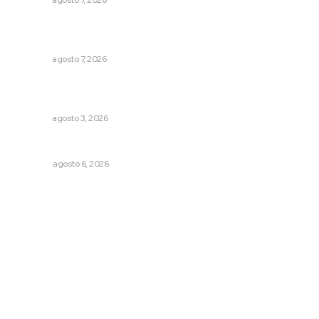
NAYARIT
agosto 7, 2026
Desconfío de las policías municipales: gobernador
Navarro
NAYARIT
agosto 7, 2026
Inicia construcción de Bachillerato Nacional Margarita
Maza en Nuevo Nayarit
NAYARIT
agosto 3, 2026
Agosto, la hora de definirse
OPINIÓN
agosto 6, 2026
Archivo mensual
agosto 2026
julio 2026
junio 2026