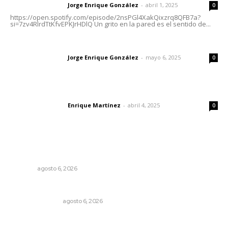
Jorge Enrique González
-
abril 1, 2025
Letras del director
0
https://open.spotify.com/episode/2nsPGl4XakQixzrq8QFB7a?
si=7zv4RlrdTtKfvEPKJrHDlQ Un grito en la pared es el sentido de...
Las vacas de Huajimic
Jorge Enrique González
-
mayo 6, 2025
Letras del director
0
El peatón y la ciudad
Enrique Martínez
-
abril 4, 2025
Letras del director
0
Lo más popular
Alertan sobre riesgos de acoso en redes sociales
NAYARIT
agosto 6, 2026
Edición impresa 06 de agosto de 2026
EDICIÓN IMPRESA
agosto 6, 2026
El crimen organizado nos daña