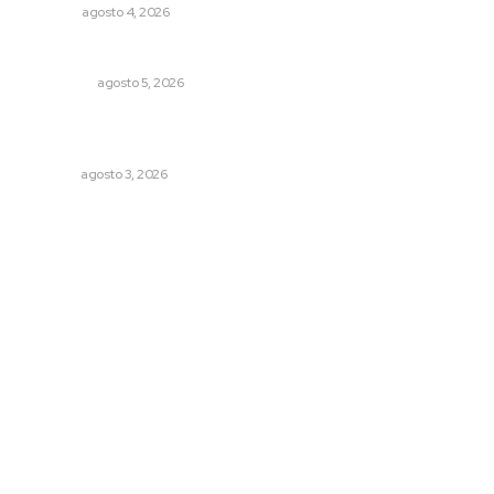
OPINIÓN
agosto 4, 2026
Árboles aplastan casas y camioneta en Tepic
POLICIACA
agosto 5, 2026
Refuerzan blindaje estatal ante conflictos en regiones
vecinas
NAYARIT
agosto 3, 2026
Archivo mensual
agosto 2026
julio 2026
junio 2026
mayo 2026
abril 2026
marzo 2026