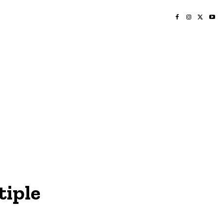
INICIO
NAYARIT
NACIONAL
POLICIACA
OPINIÓN
DEPORTES
EDICIÓN IMPRESA
SOCIALES
MERIDIANO VALLARTA
tiple