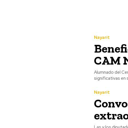
Nayarit
Benefi
CAM N
Alumnado del Cen
significativas en 
Nayarit
Convo
extrao
Las y los diputa