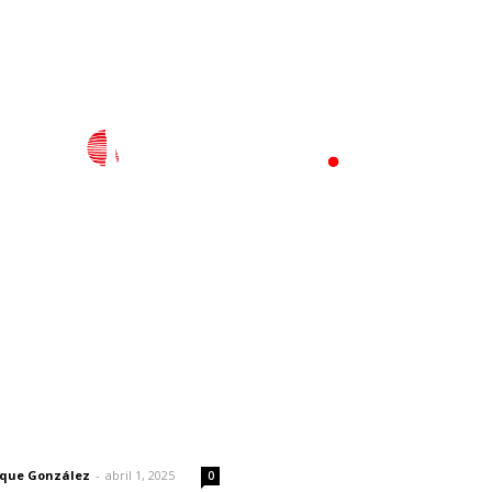
l
Policiaca
Opinión
Deportes
Edición Impresa
S
rector
Lo más popular
Advierten inconsistencia e
 | Un grito en la pared
reparación del daño por del
de corrupción de menores
rique González
-
abril 1, 2025
0