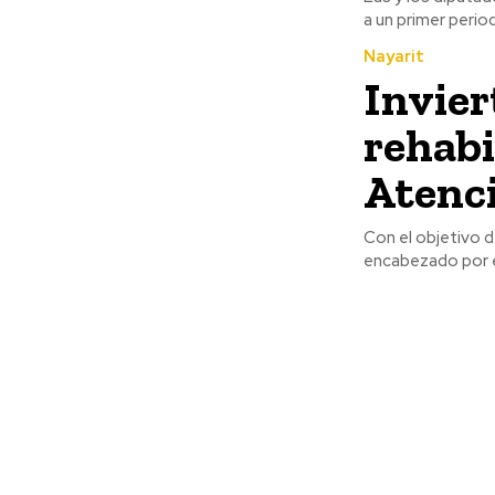
a un primer perio
Nayarit
Invier
rehabi
Atenc
Con el objetivo d
encabezado por e