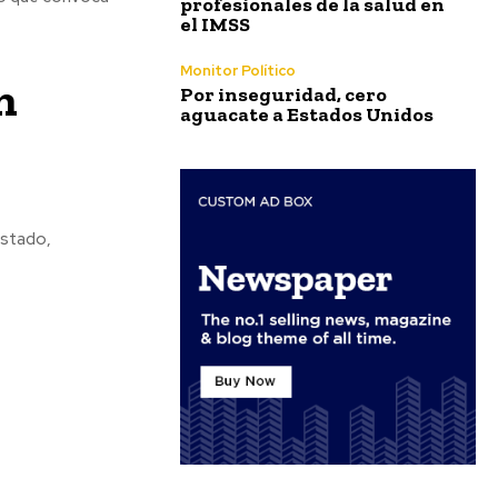
profesionales de la salud en
el IMSS
Monitor Político
n
Por inseguridad, cero
aguacate a Estados Unidos
estado,