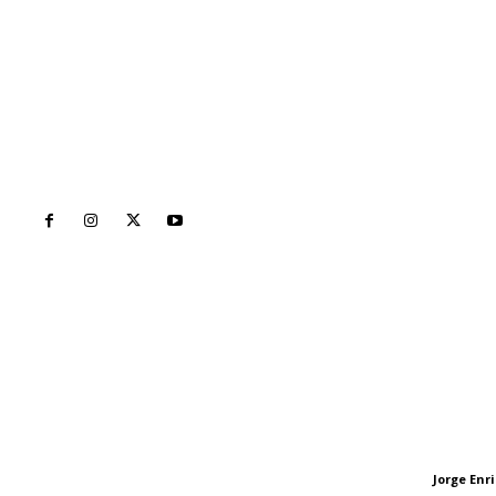
Inicio
Nayarit
Naciona
Contáctanos
Letras del Di
meridianoredacción@gmail.com
Letras del director
Jorge En
Letras del director
Tels. 3112143809 | 3112103211