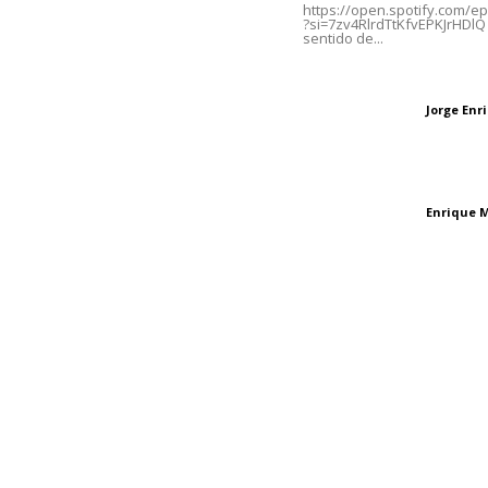
https://open.spotify.com/
?si=7zv4RlrdTtKfvEPKJrHDlQ 
sentido de...
Oficinas Generales: Av.
Independencia #355, Tepic,
Las vacas de Huaj
Nayarit
Jorge En
Letras del director
El peatón y la ciu
Enrique 
Letras del director