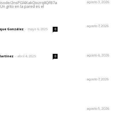
NAYARIT
agosto 3, 2026
episode/2nsPGl4XakQixzrq8QFB7a
Un grito en la pared es el
Vinculan a sector artesanal
la actividad turística estata
imic
NAYARIT
agosto 7, 2026
rique González
-
mayo 6, 2025
0
Promueven descuentos en
recargos y facilidades para
contratos de agua
dad
NAYARIT
agosto 6, 2026
Martínez
-
abril 4, 2025
0
Fortalecen bienestar social
brigadas integrales en Tec
NAYARIT
agosto 7, 2026
Garantizan acceso a segur
social para productores del
campo
NAYARIT
agosto 5, 2026
© 2024 Meridiano.mx - Todos los derechos reservados