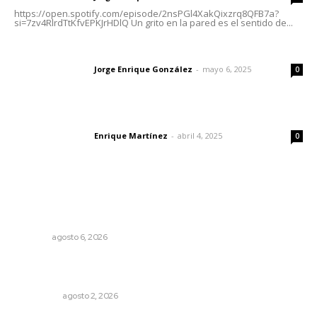
https://open.spotify.com/episode/2nsPGl4XakQixzrq8QFB7a?
si=7zv4RlrdTtKfvEPKJrHDlQ Un grito en la pared es el sentido de...
Las vacas de Huajimic
Jorge Enrique González
-
mayo 6, 2025
Letras del director
0
El peatón y la ciudad
Enrique Martínez
-
abril 4, 2025
Letras del director
0
Lo más popular
Modernizan infraestructura para la comercialización del
maíz nayarita
NAYARIT
agosto 6, 2026
Madrugada de terror en Tepic: borrachas provocan
aparatoso accidente y huye
POLICIACA
agosto 2, 2026