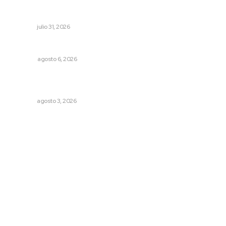
Una persona y CFE mantienen disputa por probable
cobro indebido de luz
NAYARIT
julio 31, 2026
El ’68 y evolución de la democracia
OPINIÓN
agosto 6, 2026
Transforman CETMAR 6 con inversión histórica en Bahía
de Banderas
NAYARIT
agosto 3, 2026
Archivo mensual
agosto 2026
julio 2026
junio 2026
mayo 2026