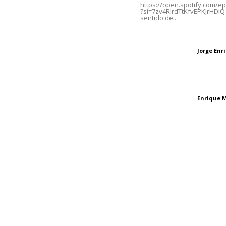
https://open.spotify.com/
?si=7zv4RlrdTtKfvEPKJrHDlQ 
sentido de...
Oficinas Generales: Av.
Independencia #355, Tepic,
Las vacas de Huaj
Nayarit
Jorge En
Letras del director
El peatón y la ciu
Enrique 
Letras del director