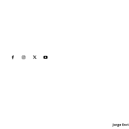
Inicio
Nayarit
Naciona
Contáctanos
Letras del Di
meridianoredacción@gmail.com
Letras del director
Jorge En
Letras del director
Tels. 3112143809 | 3112103211