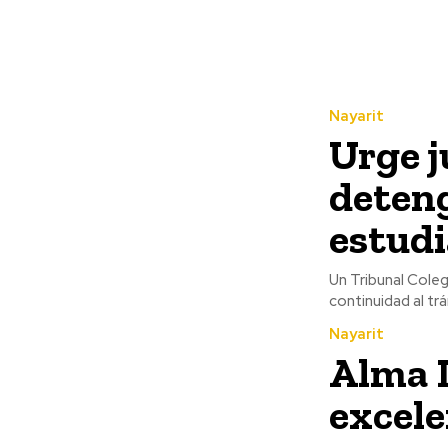
Nayarit
Urge j
deteng
estud
Un Tribunal Cole
continuidad al trá
Nayarit
Alma L
excel