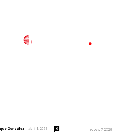
l
Policiaca
Opinión
Deportes
Edición Impresa
S
rector
Lo más popular
Pierden agaveros 800 mil
 | Un grito en la pared
pesos por hectárea
rique González
-
abril 1, 2025
0
NAYARIT
agosto 7, 2026