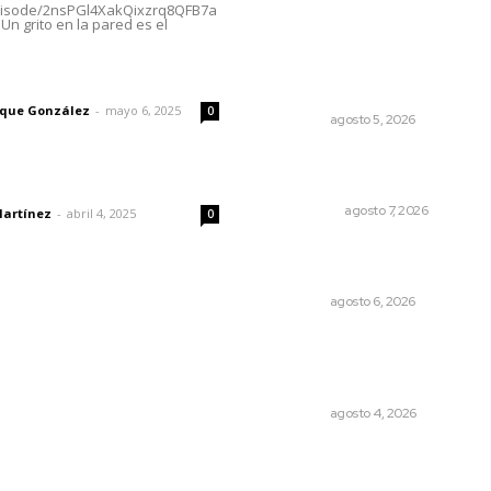
episode/2nsPGl4XakQixzrq8QFB7a
Un grito en la pared es el
Regresa guerrero de estilo
Ixtlán del Río que estuvo
exhibido en el Met de Nuev
imic
York
rique González
-
mayo 6, 2025
0
NAYARIT
agosto 5, 2026
Detienen al exgobernador 
Guerrero, Ángel Aguirre
dad
NACIONAL
agosto 7, 2026
Martínez
-
abril 4, 2025
0
Niegan que hayan encontr
drogas en el anexo Zion
NAYARIT
agosto 6, 2026
Fomentan salud integral
mediante cultura de la
lactancia materna
NAYARIT
agosto 4, 2026
© 2024 Meridiano.mx - Todos los derechos reservados