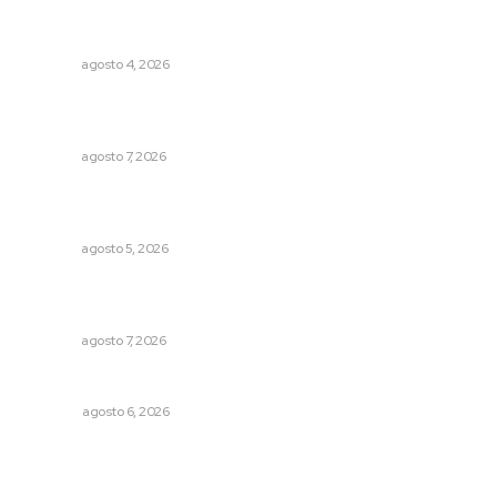
Abren convocatoria de ingreso para la Escuela de Bellas
Artes
NAYARIT
agosto 4, 2026
Promueven ruta deportiva y ecoturismo en la Sierra del
Café
NAYARIT
agosto 7, 2026
Lluvias y maleantes dañaron planteles en distintos
municipios de Nayarit
NAYARIT
agosto 5, 2026
Abrirá Walmart sucursal en Xalisco con inversión
millonaria
NAYARIT
agosto 7, 2026
El ’68 y evolución de la democracia
OPINIÓN
agosto 6, 2026
Archivo mensual