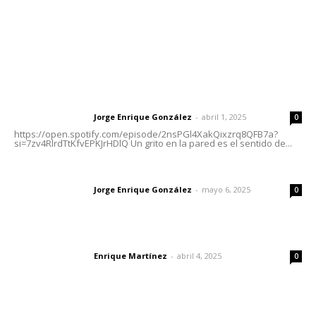
Nayarit
Letras del Director
Letras del director | Un grito en la pared
Jorge Enrique González
-
abril 1, 2025
Letras del director
0
https://open.spotify.com/episode/2nsPGl4XakQixzrq8QFB7a?
si=7zv4RlrdTtKfvEPKJrHDlQ Un grito en la pared es el sentido de...
Las vacas de Huajimic
Jorge Enrique González
-
mayo 6, 2025
Letras del director
0
El peatón y la ciudad
Enrique Martínez
-
abril 4, 2025
Letras del director
0
Lo más popular