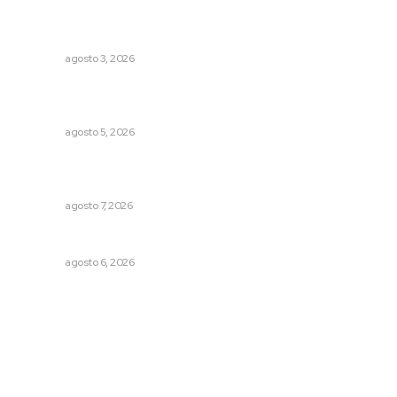
Destinan 87 millones a obras de infraestructura en tres
municipios
NAYARIT
agosto 3, 2026
Perdió todo por las drogas, pero logró recuperar a su
familia
NAYARIT
agosto 5, 2026
Presentará Escuela de Bellas Artes resultados de
cursos vacacionales
NAYARIT
agosto 7, 2026
Premian a niños con recorrido cultural en San Blas
NAYARIT
agosto 6, 2026
Archivo mensual
agosto 2026