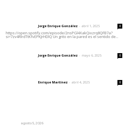
Letras del Director
Letras del director | Un grito en la pared
Jorge Enrique González
-
abril 1, 2025
Letras del director
0
https://open.spotify.com/episode/2nsPGl4XakQixzrq8QFB7a?
si=7zv4RlrdTtKfvEPKJrHDlQ Un grito en la pared es el sentido de...
Las vacas de Huajimic
Jorge Enrique González
-
mayo 6, 2025
Letras del director
0
El peatón y la ciudad
Enrique Martínez
-
abril 4, 2025
Letras del director
0
Lo más popular
Destinarán más de 152 millones de pesos en becas Rita
Cetina
NAYARIT
agosto 5, 2026