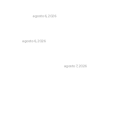
Eufemismos
OTRAS VOCES
agosto 6, 2026
Alistarán alerta sísmica en teléfonos celulares durante
simulacro nacional
NAYARIT
agosto 6, 2026
La Princesa Mololoa y el tóxico que se convirtió en
volcán
LA HISTORIA TAMBIÉN ES NOTICIA
agosto 7, 2026
Archivo mensual
agosto 2026
julio 2026
junio 2026
mayo 2026