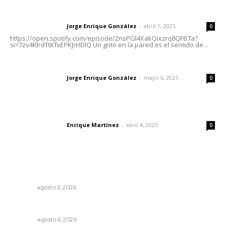
Letras del director | Un grito en la pared
Jorge Enrique González
-
abril 1, 2025
Letras del director
0
https://open.spotify.com/episode/2nsPGl4XakQixzrq8QFB7a?
si=7zv4RlrdTtKfvEPKJrHDlQ Un grito en la pared es el sentido de...
Las vacas de Huajimic
Jorge Enrique González
-
mayo 6, 2025
Letras del director
0
El peatón y la ciudad
Enrique Martínez
-
abril 4, 2025
Letras del director
0
Lo más popular
Fortalecen infraestructura de salud
NAYARIT
agosto 3, 2026
Agosto, la hora de definirse
OPINIÓN
agosto 6, 2026