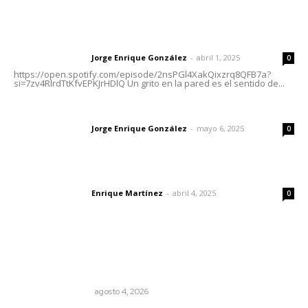
Letras del Director
Letras del director | Un grito en la pared
Jorge Enrique González
-
abril 1, 2025
Letras del director
0
https://open.spotify.com/episode/2nsPGl4XakQixzrq8QFB7a?
si=7zv4RlrdTtKfvEPKJrHDlQ Un grito en la pared es el sentido de...
Las vacas de Huajimic
Jorge Enrique González
-
mayo 6, 2025
Letras del director
0
El peatón y la ciudad
Enrique Martínez
-
abril 4, 2025
Letras del director
0
Lo más popular
Pensiones absorben un tercio de lo que gasta el
gobierno
MONITOR POLÍTICO
agosto 4, 2026