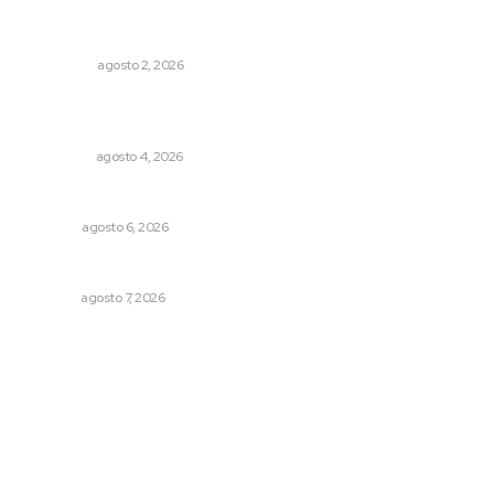
Madrugada de terror en Tepic: borrachas provocan
aparatoso accidente y huye
POLICIACA
agosto 2, 2026
Leyendas del Futbol mexicano integran serie de billetes
conmemorativos presentados por Lotería Nacional
NACIONAL
agosto 4, 2026
El ’68 y evolución de la democracia
OPINIÓN
agosto 6, 2026
Pierden agaveros 800 mil pesos por hectárea
NAYARIT
agosto 7, 2026
Archivo mensual
agosto 2026
julio 2026