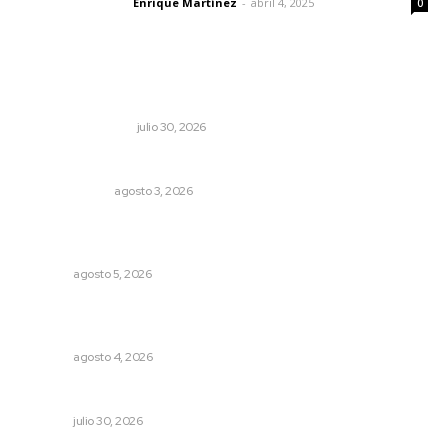
Enrique Martínez
-
abril 4, 2025
Letras del director
0
Lo más popular
Dicen que el SAT está perdonando multas
MONITOR POLÍTICO
julio 30, 2026
¿Son los anexos males necesarios?
LA SERPENTINA
agosto 3, 2026
Recuperan milenario sello ritual de la cultura Aztatlán en
Nayarit
NAYARIT
agosto 5, 2026
Fomentan salud integral mediante cultura de la
lactancia materna
NAYARIT
agosto 4, 2026
Alertan por tramos de alta peligrosidad
NAYARIT
julio 30, 2026