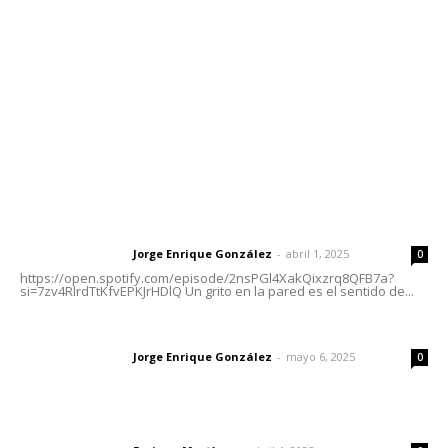
Tels. 3112143809 | 3112103211
Oficinas Generales: Av. Independencia #355, Tepic,
Nayarit
Letras del Director
Letras del director | Un grito en la pared
Jorge Enrique González
-
abril 1, 2025
Letras del director
0
https://open.spotify.com/episode/2nsPGl4XakQixzrq8QFB7a?
si=7zv4RlrdTtKfvEPKJrHDlQ Un grito en la pared es el sentido de...
Las vacas de Huajimic
Jorge Enrique González
-
mayo 6, 2025
Letras del director
0
El peatón y la ciudad