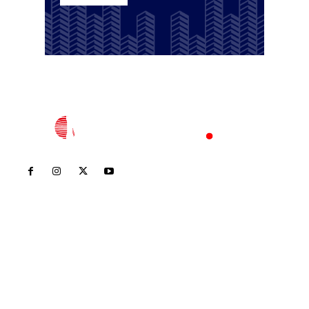
Inicio
Nayarit
Nacional
Policiaca
Opinión
Deportes
Edición Impresa
Sociales
Meridiano Vallarta
Contáctanos
meridianoredacción@gmail.com