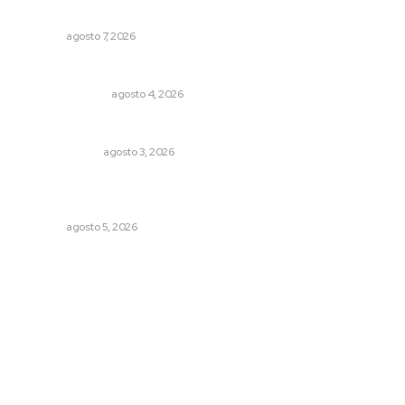
cero de interés
NAYARIT
agosto 7, 2026
Edición impresa 04 de agosto de 2026
EDICIÓN IMPRESA
agosto 4, 2026
Policías municipales adultas
LA SERPENTINA
agosto 3, 2026
Garantizan acceso a seguridad social para productores
del campo
NAYARIT
agosto 5, 2026
Archivo mensual
agosto 2026
julio 2026
junio 2026