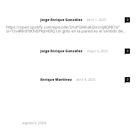
Letras del director | Un grito en la pared
Jorge Enrique González
-
abril 1, 2025
Letras del director
0
https://open.spotify.com/episode/2nsPGl4XakQixzrq8QFB7a?
si=7zv4RlrdTtKfvEPKJrHDlQ Un grito en la pared es el sentido de...
Las vacas de Huajimic
Jorge Enrique González
-
mayo 6, 2025
Letras del director
0
El peatón y la ciudad
Enrique Martínez
-
abril 4, 2025
Letras del director
0
Lo más popular
Destinan 87 millones a obras de infraestructura en tres
municipios
NAYARIT
agosto 3, 2026
Impulsan proyectos productivos con créditos a tasa