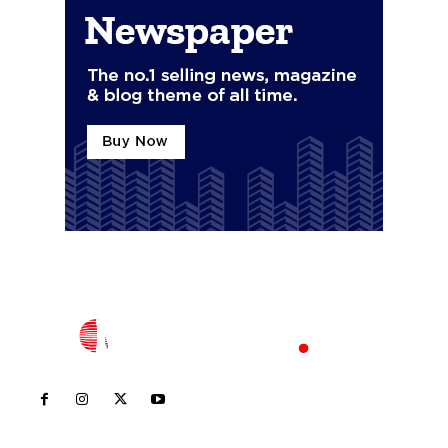
Inicio
Nayarit
Nacional
Policiaca
Opinión
Deportes