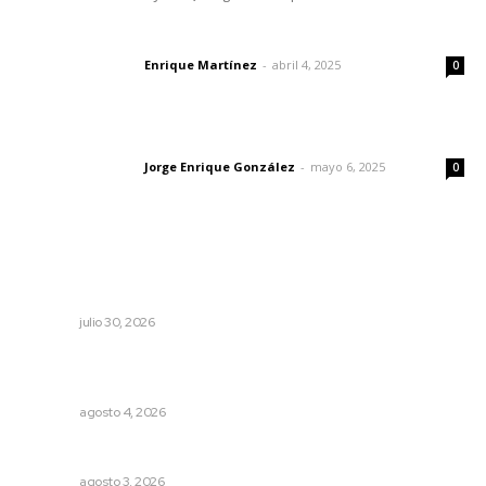
El peatón y la ciudad
Enrique Martínez
-
abril 4, 2025
Letras del director
0
Las vacas de Huajimic
Jorge Enrique González
-
mayo 6, 2025
Letras del director
0
Lo más popular
Priorizan erradicación de larvas para contener brote de
dengue
NAYARIT
julio 30, 2026
Intensifican sustitución de rejillas y desazolve por
temporal
NAYARIT
agosto 4, 2026
Entregan nuevo domo escolar en San Juan de Abajo
NAYARIT
agosto 3, 2026