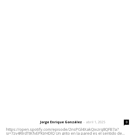
Edición Impresa
Sociales
Meridiano Vallarta
Contáctanos
meridianoredacción@gmail.com
Tels. 3112143809 | 3112103211
Oficinas Generales: Av. Independencia #355, Tepic,
Nayarit
Letras del Director
Letras del director | Un grito en la pared
Jorge Enrique González
-
abril 1, 2025
Letras del director
0
https://open.spotify.com/episode/2nsPGl4XakQixzrq8QFB7a?
si=7zv4RlrdTtKfvEPKJrHDlQ Un grito en la pared es el sentido de...