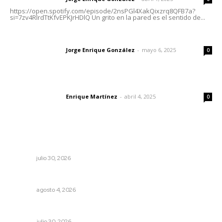
https://open.spotify.com/episode/2nsPGl4XakQixzrq8QFB7a?
si=7zv4RlrdTtKfvEPKJrHDlQ Un grito en la pared es el sentido de...
Las vacas de Huajimic
Jorge Enrique González
-
mayo 6, 2025
Letras del director
0
El peatón y la ciudad
Enrique Martínez
-
abril 4, 2025
Letras del director
0
Lo más popular
Alertan por tramos de alta peligrosidad
NAYARIT
julio 30, 2026
Nayarit, en alerta por los accidentes viales
NAYARIT
agosto 4, 2026
Cuando se intentó expulsar del PRI a Emilio González
OPINIÓN
julio 30, 2026