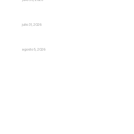
Detectan permisos falsos para comercio ambulante en
playas
NAYARIT
julio 31, 2026
Garantizan acceso a seguridad social para productores
del campo
NAYARIT
agosto 5, 2026
Archivo mensual
agosto 2026
julio 2026
junio 2026
mayo 2026
abril 2026