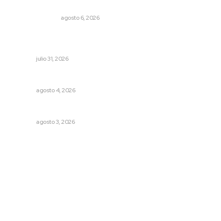
Edición impresa 06 de agosto de 2026
EDICIÓN IMPRESA
agosto 6, 2026
Detectan permisos falsos para comercio ambulante en
playas
NAYARIT
julio 31, 2026
Nayarit, en alerta por los accidentes viales
NAYARIT
agosto 4, 2026
Brillan la cultura y gastronomía de origen en California
NAYARIT
agosto 3, 2026
Archivo mensual
agosto 2026
julio 2026
junio 2026