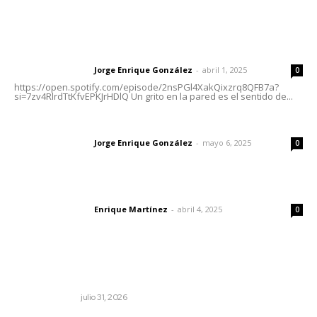
Letras del Director
Letras del director | Un grito en la pared
Jorge Enrique González
-
abril 1, 2025
Letras del director
0
https://open.spotify.com/episode/2nsPGl4XakQixzrq8QFB7a?
si=7zv4RlrdTtKfvEPKJrHDlQ Un grito en la pared es el sentido de...
Las vacas de Huajimic
Jorge Enrique González
-
mayo 6, 2025
Letras del director
0
El peatón y la ciudad
Enrique Martínez
-
abril 4, 2025
Letras del director
0
Lo más popular
Cerrar todos los anexos
LA SERPENTINA
julio 31, 2026