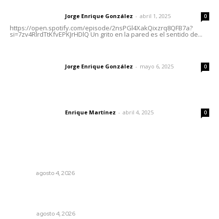
Letras del director | Un grito en la pared
Jorge Enrique González
-
abril 1, 2025
Letras del director
0
https://open.spotify.com/episode/2nsPGl4XakQixzrq8QFB7a?
si=7zv4RlrdTtKfvEPKJrHDlQ Un grito en la pared es el sentido de...
Las vacas de Huajimic
Jorge Enrique González
-
mayo 6, 2025
Letras del director
0
El peatón y la ciudad
Enrique Martínez
-
abril 4, 2025
Letras del director
0
Lo más popular
Nayarit, en alerta por los accidentes viales
NAYARIT
agosto 4, 2026
Buen gobierno, buen liderazgo y la amenaza de la
politiquería
OPINIÓN
agosto 4, 2026