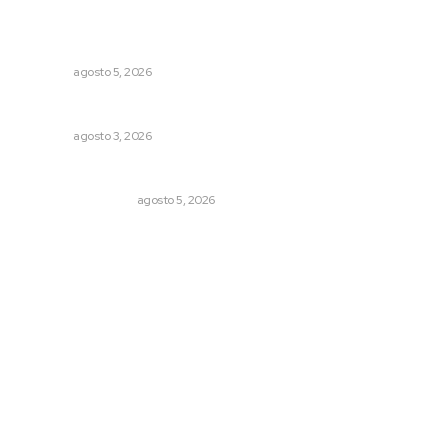
Recuperan milenario sello ritual de la cultura Aztatlán en
Nayarit
NAYARIT
agosto 5, 2026
Busca CECAN a los mejores cortometrajes nayaritas
NAYARIT
agosto 3, 2026
Ráfagas citadinas
MONITOR POLÍTICO
agosto 5, 2026
Archivo mensual
agosto 2026
julio 2026
junio 2026
mayo 2026