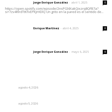
Jorge Enrique González
-
abril 1, 2025
Letras del director
0
https://open.spotify.com/episode/2nsPGl4XakQixzrq8QFB7a?
si=7zv4RlrdTtKfvEPKJrHDlQ Un grito en la pared es el sentido de...
El peatón y la ciudad
Enrique Martínez
-
abril 4, 2025
Letras del director
0
Las vacas de Huajimic
Jorge Enrique González
-
mayo 6, 2025
Letras del director
0
Lo más popular
Fomentan salud integral mediante cultura de la
lactancia materna
NAYARIT
agosto 4, 2026
Alertan de ciberdelincuentes a través de QR falsos
NAYARIT
agosto 5, 2026