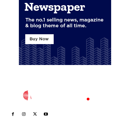
Inicio
Nayarit
Nacional
Policiaca
Opinión
Deportes