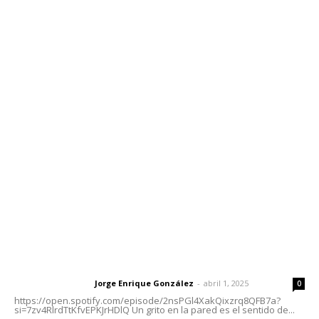
Edición Impresa
Sociales
Meridiano Vallarta
Contáctanos
meridianoredacción@gmail.com
Tels. 3112143809 | 3112103211
Oficinas Generales: Av. Independencia #355, Tepic,
Nayarit
Letras del Director
Letras del director | Un grito en la pared
Jorge Enrique González
-
abril 1, 2025
Letras del director
0
https://open.spotify.com/episode/2nsPGl4XakQixzrq8QFB7a?
si=7zv4RlrdTtKfvEPKJrHDlQ Un grito en la pared es el sentido de...