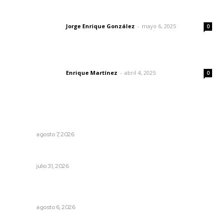
Las vacas de Huajimic
Jorge Enrique González
-
mayo 6, 2025
Letras del director
0
El peatón y la ciudad
Enrique Martínez
-
abril 4, 2025
Letras del director
0
Lo más popular
Pierden agaveros 800 mil pesos por hectárea
NAYARIT
agosto 7, 2026
MORENA Nacional llama a aspirantes nayaritas
NAYARIT
julio 31, 2026
Instalarán puntos de revisión contra pilotos
alcoholizados
NAYARIT
agosto 6, 2026