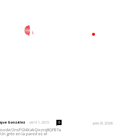
l
Policiaca
Opinión
Deportes
Edición Impresa
S
rector
Lo más popular
MORENA Nacional llama a
 | Un grito en la pared
aspirantes nayaritas
rique González
-
abril 1, 2025
0
NAYARIT
julio 31, 2026
episode/2nsPGl4XakQixzrq8QFB7a
Un grito en la pared es el
Muere Raúl Lucachín, el bru