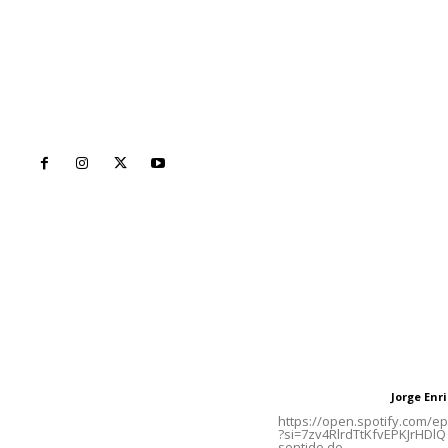
Inicio
Nayarit
Naciona
Contáctanos
Letras del Di
meridianoredacción@gmail.com
Letras del director
Jorge En
Letras del director
Tels. 3112143809 | 3112103211
https://open.spotify.com/
?si=7zv4RlrdTtKfvEPKJrHDlQ 
sentido de...