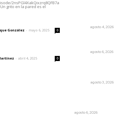
episode/2nsPGl4XakQixzrq8QFB7a
Un grito en la pared es el
Reportan buen
comportamiento ciudadan
durante periodo vacacional
imic
NAYARIT
agosto 4, 2026
rique González
-
mayo 6, 2025
0
Inician acciones de prevenc
ante presencia de cocodril
dad
NAYARIT
agosto 6, 2026
Martínez
-
abril 4, 2025
0
El ser humano ―vivo y
difunto― es como un soplo
como una sombra que pasa
OPINIÓN
agosto 3, 2026
Cuando el río suena, ¿quién
escucha?
EL ATAQUE DE LOS QUE OBSERVAN
agosto 6, 2026
© 2024 Meridiano.mx - Todos los derechos reservados