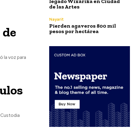
legado Wixárika en Ciudad
de las Artes
Nayarit
Pierden agaveros 800 mil
 de
pesos por hectárea
ó la voz para
ulos
y Custodia