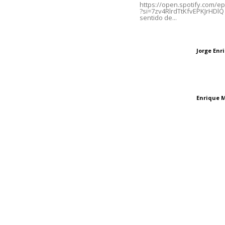
https://open.spotify.com/
?si=7zv4RlrdTtKfvEPKJrHDlQ 
sentido de...
Oficinas Generales: Av.
Independencia #355, Tepic,
Las vacas de Huaj
Nayarit
Jorge En
Letras del director
El peatón y la ciu
Enrique 
Letras del director