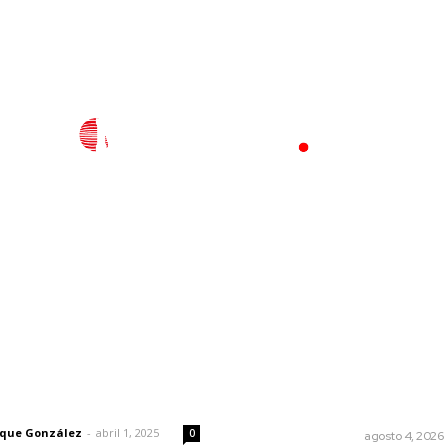
l
Policiaca
Opinión
Deportes
Edición Impresa
S
rector
Lo más popular
Pensiones absorben un ter
 | Un grito en la pared
de lo que gasta el gobiern
rique González
-
abril 1, 2025
0
MONITOR POLÍTICO
agosto 4, 2026