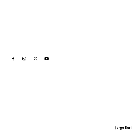
Inicio
Nayarit
Naciona
Contáctanos
Letras del Di
meridianoredacción@gmail.com
Letras del director
Jorge En
Letras del director
Tels. 3112143809 | 3112103211