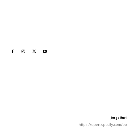
Inicio
Nayarit
Naciona
Contáctanos
Letras del Di
meridianoredacción@gmail.com
Letras del director
Jorge En
Letras del director
Tels. 3112143809 | 3112103211
https://open.spotify.com/