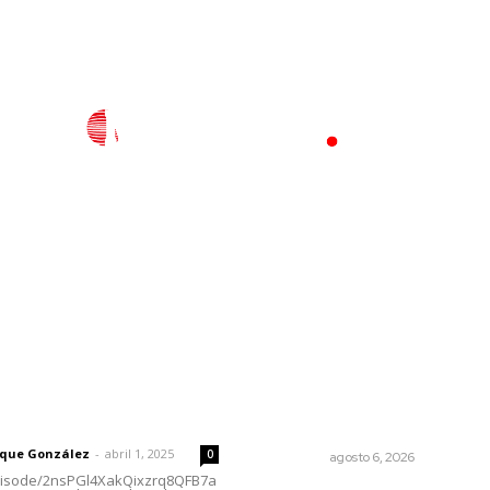
l
Policiaca
Opinión
Deportes
Edición Impresa
S
rector
Lo más popular
Preparan la Feria de Regres
 | Un grito en la pared
Clases
rique González
-
abril 1, 2025
0
NAYARIT
agosto 6, 2026
episode/2nsPGl4XakQixzrq8QFB7a