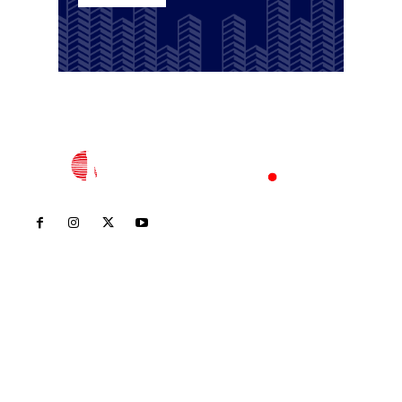
Inicio
Nayarit
Nacional
Policiaca
Opinión
Deportes
Edición Impresa
Sociales
Meridiano Vallarta
Contáctanos
meridianoredacción@gmail.com