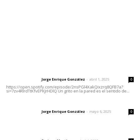
Tels. 3112143809 | 3112103211
Oficinas Generales: Av. Independencia #355, Tepic,
Nayarit
Letras del Director
Letras del director | Un grito en la pared
Jorge Enrique González
-
abril 1, 2025
Letras del director
0
https://open.spotify.com/episode/2nsPGl4XakQixzrq8QFB7a?
si=7zv4RlrdTtKfvEPKJrHDlQ Un grito en la pared es el sentido de...
Las vacas de Huajimic
Jorge Enrique González
-
mayo 6, 2025
Letras del director
0
El peatón y la ciudad