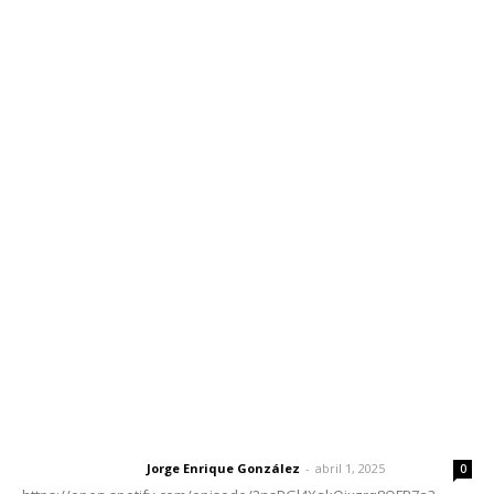
Inicio
Nayarit
Nacional
Policiaca
Opinión
Deportes
Edición Impresa
Sociales
Meridiano Vallarta
Contáctanos
meridianoredacción@gmail.com
Tels. 3112143809 | 3112103211
Oficinas Generales: Av. Independencia #355, Tepic,
Nayarit
Letras del Director
Letras del director | Un grito en la pared
Jorge Enrique González
-
abril 1, 2025
Letras del director
0