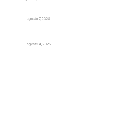
Detienen al exgobernador de Guerrero, Ángel Aguirre
NACIONAL
agosto 7, 2026
Leyendas del Futbol mexicano integran serie de billetes
conmemorativos presentados por Lotería Nacional
NACIONAL
agosto 4, 2026
Archivo mensual
agosto 2026
julio 2026
junio 2026
mayo 2026
abril 2026
marzo 2026