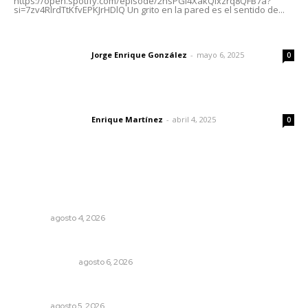
https://open.spotify.com/episode/2nsPGl4XakQixzrq8QFB7a?
si=7zv4RlrdTtKfvEPKJrHDlQ Un grito en la pared es el sentido de...
Las vacas de Huajimic
Jorge Enrique González
-
mayo 6, 2025
Letras del director
0
El peatón y la ciudad
Enrique Martínez
-
abril 4, 2025
Letras del director
0
Lo más popular
Reportan buen comportamiento ciudadano durante
periodo vacacional
NAYARIT
agosto 4, 2026
En el país de las corrupciones
LA SERPENTINA
agosto 6, 2026
Alertan de ciberdelincuentes a través de QR falsos
NAYARIT
agosto 5, 2026